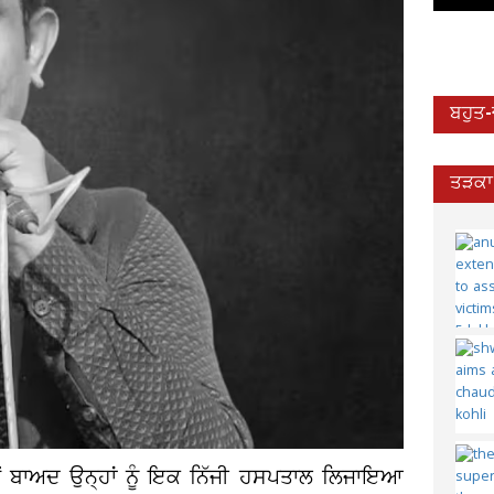
ਬਹੁਤ
ਤੜਕਾ 
ੋਂ ਬਾਅਦ ਉਨ੍ਹਾਂ ਨੂੰ ਇਕ ਨਿੱਜੀ ਹਸਪਤਾਲ ਲਿਜਾਇਆ