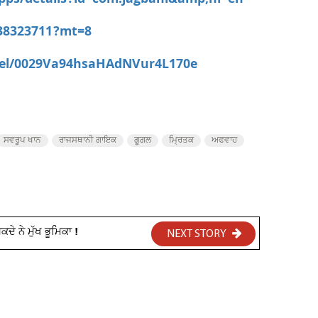
apps/details?id=com.jagbani&amp;hl=en
538323711?mt=8
nel/0029Va94hsaHAdNVur4L170e
ਸਵਰੂਪ ਖਾਨ
ਰਾਜਸਥਾਨੀ ਗਾਇਕ
ਗੂਗਲ
ਮ੍ਰਿਤਕ
ਅਫਵਾਹ
ੇ ਨੇ ਮੁੱਖ ਭੂਮਿਕਾ !
NEXT STORY