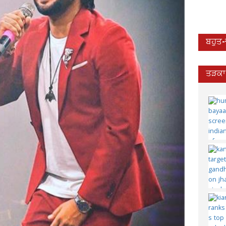
ਬਹੁਤ
ਤੜਕਾ 