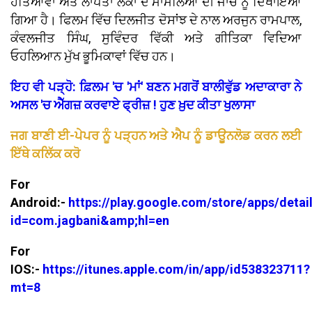
ਹੱਤਿਆਵਾਂ ਅਤੇ ਲਾਪਤਾ ਲੋਕਾਂ ਦੇ ਮਾਮਲਿਆਂ ਦੀ ਜਾਂਚ ਨੂੰ ਦਿਖਾਇਆ
ਗਿਆ ਹੈ। ਫਿਲਮ ਵਿੱਚ ਦਿਲਜੀਤ ਦੋਸਾਂਝ ਦੇ ਨਾਲ ਅਰਜੁਨ ਰਾਮਪਾਲ,
ਕੰਵਲਜੀਤ ਸਿੰਘ, ਸੁਵਿੰਦਰ ਵਿੱਕੀ ਅਤੇ ਗੀਤਿਕਾ ਵਿਦਿਆ
ਓਹਲਿਆਨ ਮੁੱਖ ਭੂਮਿਕਾਵਾਂ ਵਿੱਚ ਹਨ।
ਇਹ ਵੀ ਪੜ੍ਹੋ: ਫ਼ਿਲਮ 'ਚ 'ਮਾਂ' ਬਣਨ ਮਗਰੋਂ ਬਾਲੀਵੁੱਡ ਅਦਾਕਾਰਾ ਨੇ
ਅਸਲ 'ਚ ਐੱਗਜ਼ ਕਰਵਾਏ ਫ੍ਰੀਜ਼ ! ਹੁਣ ਖ਼ੁਦ ਕੀਤਾ ਖੁਲਾਸਾ
ਜਗ ਬਾਣੀ ਈ-ਪੇਪਰ ਨੂੰ ਪੜ੍ਹਨ ਅਤੇ ਐਪ ਨੂੰ ਡਾਊਨਲੋਡ ਕਰਨ ਲਈ
ਇੱਥੇ ਕਲਿੱਕ ਕਰੋ
For
Android:-
https://play.google.com/store/apps/detai
id=com.jagbani&amp;hl=en
For
IOS:-
https://itunes.apple.com/in/app/id538323711?
mt=8