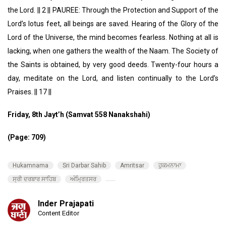
the Lord. || 2 || PAUREE: Through the Protection and Support of the
Lord’s lotus feet, all beings are saved. Hearing of the Glory of the
Lord of the Universe, the mind becomes fearless. Nothing at all is
lacking, when one gathers the wealth of the Naam. The Society of
the Saints is obtained, by very good deeds. Twenty-four hours a
day, meditate on the Lord, and listen continually to the Lord’s
Praises. || 17 ||
Friday, 8th Jayt’h (Samvat 558 Nanakshahi)
(Page: 709)
Hukamnama
Sri Darbar Sahib
Amritsar
ਹੁਕਮਨਾਮਾ
ਸ੍ਰੀ ਦਰਬਾਰ ਸਾਹਿਬ
ਅੰਮ੍ਰਿਤਸਰ
Inder Prajapati
Content Editor