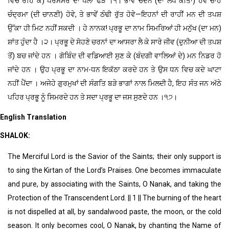
ਵਿਚ ਰਹਿ ਕੇ) ਪਰਮੇਸਰ ਦਾ ਪੱਲਾ ਫੜ ।੧। ਭਾਵੇਂ ਚੰਦਨ (ਦਾ ਲੇਪ ਕੀਤਾ) ਹੋਵੇ ਚਾਹੇ
ਚੰਦ੍ਰਮਾ (ਦੀ ਚਾਨਣੀ) ਹੋਵੇ, ਤੇ ਭਾਵੇਂ ਠੰਢੀ ਰੁੱਤ ਹੋਵੇ—ਇਹਨਾਂ ਦੀ ਰਾਹੀਂ ਮਨ ਦੀ ਤਪਸ਼
ਉੱਕਾ ਹੀ ਮਿਟ ਨਹੀਂ ਸਕਦੀ । ਹੇ ਨਾਨਕ! ਪ੍ਰਭੂ ਦਾ ਨਾਮ ਸਿਮਰਿਆਂ ਹੀ ਮਨੁੱਖ (ਦਾ ਮਨ)
ਸ਼ਾਂਤ ਹੁੰਦਾ ਹੈ ।੨। ਪ੍ਰਭੂ ਦੇ ਸੋਹਣੇ ਚਰਨਾਂ ਦਾ ਆਸਰਾ ਲੈ ਕੇ ਸਾਰੇ ਜੀਵ (ਦੁਨੀਆ ਦੀ ਤਪਸ਼
ਤੋਂ) ਬਚ ਜਾਂਦੇ ਹਨ । ਗੋਬਿੰਦ ਦੀ ਵਡਿਆਈ ਸੁਣ ਕੇ (ਬੰਦਗੀ ਵਾਲਿਆਂ ਦੇ) ਮਨ ਨਿਡਰ ਹੋ
ਜਾਂਦੇ ਹਨ । ਉਹ ਪ੍ਰਭੂ ਦਾ ਨਾਮ-ਧਨ ਇਕੱਠਾ ਕਰਦੇ ਹਨ ਤੇ ਉਸ ਧਨ ਵਿਚ ਕਦੇ ਘਾਟਾ
ਨਹੀਂ ਪੈਂਦਾ । ਅਜੇਹੇ ਗੁਰਮੁਖਾਂ ਦੀ ਸੰਗਤਿ ਬੜੇ ਭਾਗਾਂ ਨਾਲ ਮਿਲਦੀ ਹੈ, ਇਹ ਸੰਤ ਜਨ ਅੱਠੇ
ਪਹਿਰ ਪ੍ਰਭੂ ਨੂੰ ਸਿਮਰਦੇ ਹਨ ਤੇ ਸਦਾ ਪ੍ਰਭੂ ਦਾ ਜਸ ਸੁਣਦੇ ਹਨ ।੧੭।
English Translation
SHALOK:
The Merciful Lord is the Savior of the Saints; their only support is
to sing the Kirtan of the Lord’s Praises. One becomes immaculate
and pure, by associating with the Saints, O Nanak, and taking the
Protection of the Transcendent Lord. || 1 || The burning of the heart
is not dispelled at all, by sandalwood paste, the moon, or the cold
season. It only becomes cool, O Nanak, by chanting the Name of