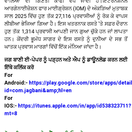
ਵਾਲਿਆਂ ਦੀ ਗਿਣਤੀ ਕਾਫੀ ਵਧ ਜਾਂਦੀ ਹੈ।ਇੰਟਰਨੈਸ਼ਨਲ
ਆਰਗੇਨਾਈਜ਼ੇਸ਼ਨ ਫਾਰ ਮਾਈਗ੍ਰੇਸ਼ਨ (IOM) ਦੇ ਅੰਕੜਿਆਂ ਮੁਤਾਬਕ
ਸਾਲ 2025 ਵਿੱਚ ਹੁਣ ਤੱਕ 27,116 ਪ੍ਰਵਾਸੀਆਂ ਨੂੰ ਰੋਕ ਕੇ ਵਾਪਸ
ਲੀਬੀਆ ਭੇਜਿਆ ਗਿਆ ਹੈ। ਇਸ ਖਤਰਨਾਕ ਰਸਤੇ 'ਤੇ ਸਫ਼ਰ ਦੌਰਾਨ
ਹੁਣ ਤੱਕ 1,314 ਪ੍ਰਵਾਸੀ ਆਪਣੀ ਜਾਨ ਗੁਆ ਚੁੱਕੇ ਹਨ ਜਾਂ ਲਾਪਤਾ
ਹਨ। ਕੇਂਦਰੀ ਭੂਮੱਧ ਸਾਗਰ ਦੇ ਇਸ ਰਸਤੇ ਨੂੰ ਦੁਨੀਆ ਦੇ ਸਭ ਤੋਂ
ਘਾਤਕ ਪ੍ਰਵਾਸ ਮਾਰਗਾਂ ਵਿੱਚੋਂ ਇੱਕ ਮੰਨਿਆ ਜਾਂਦਾ ਹੈ।
ਜਗ ਬਾਣੀ ਈ-ਪੇਪਰ ਨੂੰ ਪੜ੍ਹਨ ਅਤੇ ਐਪ ਨੂੰ ਡਾਊਨਲੋਡ ਕਰਨ ਲਈ
ਇੱਥੇ ਕਲਿੱਕ ਕਰੋ
For
Android:-
https://play.google.com/store/apps/detai
id=com.jagbani&amp;hl=en
For
IOS:-
https://itunes.apple.com/in/app/id538323711?
mt=8