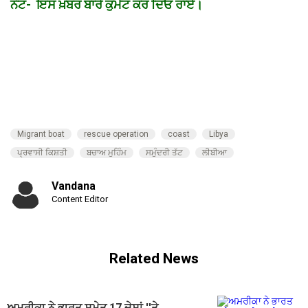
ਨੋਟ- ਇਸ ਖ਼ਬਰ ਬਾਰੇ ਕੁਮੈਂਟ ਕਰ ਦਿਓ ਰਾਏ।
Migrant boat
rescue operation
coast
Libya
ਪ੍ਰਵਾਸੀ ਕਿਸ਼ਤੀ
ਬਚਾਅ ਮੁਹਿੰਮ
ਸਮੁੰਦਰੀ ਤੱਟ
ਲੀਬੀਆ
Vandana
Content Editor
Related News
ਅਮਰੀਕਾ ਨੇ ਭਾਰਤ ਸਮੇਤ 17 ਦੇਸ਼ਾਂ ''ਤੇ