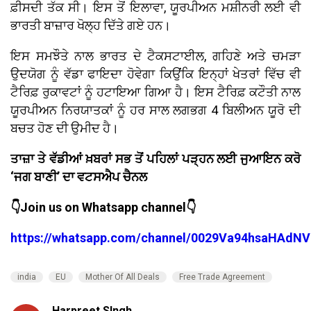
ਫ਼ੀਸਦੀ ਤੱਕ ਸੀ। ਇਸ ਤੋਂ ਇਲਾਵਾ, ਯੂਰਪੀਅਨ ਮਸ਼ੀਨਰੀ ਲਈ ਵੀ
ਭਾਰਤੀ ਬਾਜ਼ਾਰ ਖੋਲ੍ਹ ਦਿੱਤੇ ਗਏ ਹਨ।
ਇਸ ਸਮਝੌਤੇ ਨਾਲ ਭਾਰਤ ਦੇ ਟੈਕਸਟਾਈਲ, ਗਹਿਣੇ ਅਤੇ ਚਮੜਾ
ਉਦਯੋਗ ਨੂੰ ਵੱਡਾ ਫਾਇਦਾ ਹੋਵੇਗਾ ਕਿਉਂਕਿ ਇਨ੍ਹਾਂ ਖੇਤਰਾਂ ਵਿੱਚ ਵੀ
ਟੈਰਿਫ਼ ਰੁਕਾਵਟਾਂ ਨੂੰ ਹਟਾਇਆ ਗਿਆ ਹੈ। ਇਸ ਟੈਰਿਫ਼ ਕਟੌਤੀ ਨਾਲ
ਯੂਰਪੀਅਨ ਨਿਰਯਾਤਕਾਂ ਨੂੰ ਹਰ ਸਾਲ ਲਗਭਗ 4 ਬਿਲੀਅਨ ਯੂਰੋ ਦੀ
ਬਚਤ ਹੋਣ ਦੀ ਉਮੀਦ ਹੈ।
ਤਾਜ਼ਾ ਤੇ ਵੱਡੀਆਂ ਖ਼ਬਰਾਂ ਸਭ ਤੋਂ ਪਹਿਲਾਂ ਪੜ੍ਹਨ ਲਈ ਜੁਆਇਨ ਕਰੋ
‘ਜਗ ਬਾਣੀ’ ਦਾ ਵਟਸਐਪ ਚੈਨਲ
👇Join us on Whatsapp channel👇
https://whatsapp.com/channel/0029Va94hsaHAdNV
india
EU
Mother Of All Deals
Free Trade Agreement
Harpreet SIngh