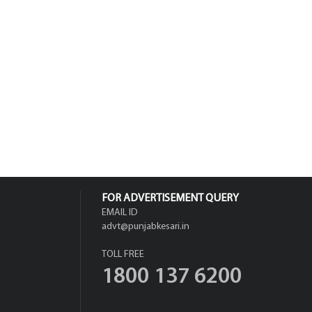
FOR ADVERTISEMENT QUERY
EMAIL ID
advt@punjabkesari.in
TOLL FREE
1800 137 6200