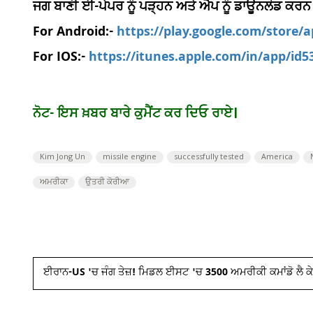
ਜਗ ਬਾਣੀ ਈ-ਪੇਪਰ ਨੂੰ ਪੜ੍ਹਨ ਅਤੇ ਐਪ ਨੂੰ ਡਾਊਨਲੋਡ ਕਰਨ
For Android:-
https://play.google.com/store/
For IOS:-
https://itunes.apple.com/in/app/id
ਨੋਟ- ਇਸ ਖ਼ਬਰ ਬਾਰੇ ਕੁਮੈਂਟ ਕਰ ਦਿਓ ਰਾਏ।
Kim Jong Un
missile engine
successfully tested
America
ਅਮਰੀਕਾ
ਉਤਰੀ ਕੋਰੀਆ
ਈਰਾਨ-US 'ਚ ਜੰਗ ਤੇਜ਼! ਮਿਡਲ ਈਸਟ 'ਚ 3500 ਅਮਰੀਕੀ ਕਮਾਂਡੋ ਲੈ ਕੇ 