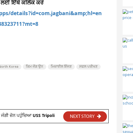
 ਲਈ ਇੱਥੇ ਕਲਿੱਕ ਕਰੋ
apps/details?id=com.jagbani&amp;hl=en
538323711?mt=8
North Korea
ਕਿਮ ਜੋਂਗ ਉਨ
ਮਿਜ਼ਾਈਲ ਇੰਜਣ
ਸਫਲ ਪਰੀਖਣ
ਜੰਗੀ ਜ਼ੋਨ ਪਹੁੰਚਿਆ USS Tripoli
NEXT STORY