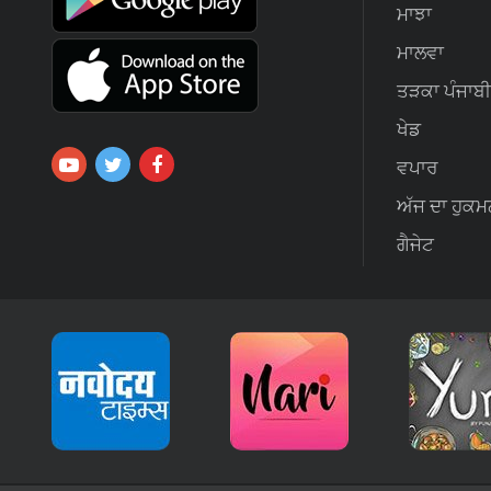
ਮਾਝਾ
ਮਾਲਵਾ
ਤੜਕਾ ਪੰਜਾਬੀ
ਖੇਡ
ਵਪਾਰ
ਅੱਜ ਦਾ ਹੁਕਮ
ਗੈਜੇਟ