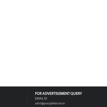
FOR ADVERTISEMENT QUERY
EMAIL ID
advt@punjabkesari.in