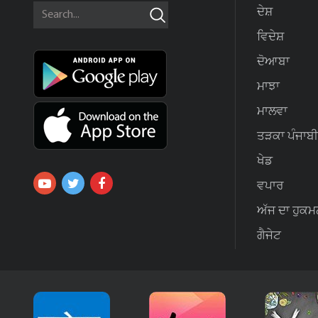
ਦੇਸ਼
ਵਿਦੇਸ਼
ਦੋਆਬਾ
ਮਾਝਾ
ਮਾਲਵਾ
ਤੜਕਾ ਪੰਜਾਬੀ
ਖੇਡ
ਵਪਾਰ
ਅੱਜ ਦਾ ਹੁਕਮ
ਗੈਜੇਟ