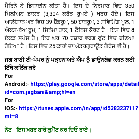
ਮੈਰਿਨੋ ਨੇ ਡਿਜ਼ਾਈਨ ਕੀਤਾ ਹੈ। ਇਸ ਦੇ ਨਿਰਮਾਣ ਵਿਚ 350
ਮਿਲੀਅਨ ਡਾਲਰ (3,304 ਕਰੋੜ ਰੁਪਏ ) ਖਰਚ ਹੋਏ। ਇਸ
ਆਲੀਸ਼ਾਨ ਘਰ ਵਿਚ 39 ਬੈੱਡਰੂਮ, 50 ਬਾਥਰੂਮ, 3 ਸਵਿਮਿੰਗ ਪੂਲ, 1
ਐਕਸ-ਰੇਅ ਰੂਮ, 1 ਸਿਨੇਮਾ ਹਾਲ, 1 ਟੈਨਿਸ ਕੋਰਟ ਹੈ। ਇਸ ਵਿਚ 8
ਏਕੜ ਸਪੇਸ ਹੈ। ਇਹ ਘਰ 70 ਹਜ਼ਾਰ ਵਰਗ ਫੁੱਟ ਵਿਚ ਬਣਿਆ
ਹੋਇਆ ਹੈ। ਇਸ ਵਿਚ 25 ਕਾਰਾਂ ਦਾ ਅੰਡਰਗ੍ਰਾਊਂਡ ਗੈਰੇਜ ਵੀ ਹੈ।
ਜਗ ਬਾਣੀ ਈ-ਪੇਪਰ ਨੂੰ ਪੜ੍ਹਨ ਅਤੇ ਐਪ ਨੂੰ ਡਾਊਨਲੋਡ ਕਰਨ ਲਈ
ਇੱਥੇ ਕਲਿੱਕ ਕਰੋ
For
Android:-
https://play.google.com/store/apps/detai
id=com.jagbani&amp;hl=en
For
IOS:-
https://itunes.apple.com/in/app/id538323711?
mt=8
ਨੋਟ- ਇਸ ਖ਼ਬਰ ਬਾਰੇ ਕੁਮੈਂਟ ਕਰ ਦਿਓ ਰਾਏ।