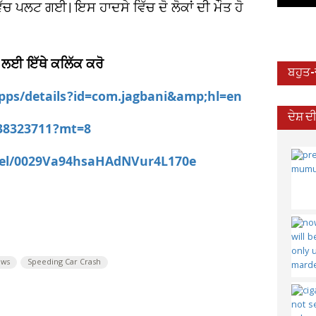
ੱਚ ਪਲਟ ਗਈ। ਇਸ ਹਾਦਸੇ ਵਿੱਚ ਦੋ ਲੋਕਾਂ ਦੀ ਮੌਤ ਹੋ
 ਲਈ ਇੱਥੇ ਕਲਿੱਕ ਕਰੋ
ਬਹੁਤ
apps/details?id=com.jagbani&amp;hl=en
ਦੇਸ਼ 
538323711?mt=8
nel/0029Va94hsaHAdNVur4L170e
ews
Speeding Car Crash