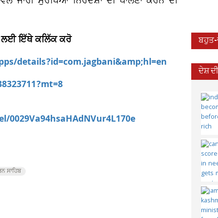
ਵੱਲੋਂ ਜਾਰੀ ਸੁਰੱਖਿਆ ਨਿਰਦੇਸ਼ਾਂ ਦੀ ਪਾਲਣਾ ਕਰਨ ਦੀ
 ਲਈ ਇੱਥੇ ਕਲਿੱਕ ਕਰੋ
ਬਹੁਤ
apps/details?id=com.jagbani&amp;hl=en
ਦੇਸ਼ 
538323711?mt=8
nel/0029Va94hsaHAdNVur4L170e
ਨ ਸਾਹਿਬ