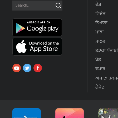
ਦੇਸ਼
ਵਿਦੇਸ਼
ਦੋਆਬਾ
ਮਾਝਾ
ਮਾਲਵਾ
ਤੜਕਾ ਪੰਜਾਬੀ
ਖੇਡ
ਵਪਾਰ
ਅੱਜ ਦਾ ਹੁਕਮ
ਗੈਜੇਟ