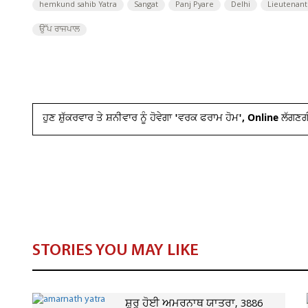
hemkund sahib Yatra
Sangat
Panj Pyare
Delhi
Lieutenan
ਉੱਪ ਰਾਜਪਾਲ
ਹੁਣ ਸ਼ੁੱਕਰਵਾਰ ਤੇ ਸ਼ਨੀਵਾਰ ਨੂੰ ਹੋਵੇਗਾ 'ਵਰਕ ਫਰਾਮ ਹੋਮ', Online ਲੱਗ
STORIES YOU MAY LIKE
ਸ਼ੁਰੂ ਹੋਈ ਅਮਰਨਾਥ ਯਾਤਰਾ, 3886