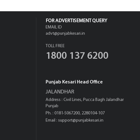
FOR ADVERTISEMENT QUERY
EMAIL ID
advt@punjabkesari.in
TOLL FREE
1800 137 6200
Punjab Kesari Head Office
JALANDHAR
Address : Civil Lines, Pucca Bagh Jalandhar
Punjab
Ph. : 0181-5067200, 2280104-107
Email :
support@punjabkesari.in