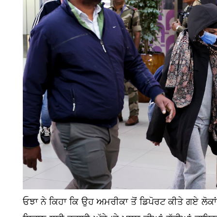
ਓਝਾ ਨੇ ਕਿਹਾ ਕਿ ਉਹ ਅਮਰੀਕਾ ਤੋਂ ਡਿਪੋਰਟ ਕੀਤੇ ਗਏ ਲੋਕਾਂ ਵਿ