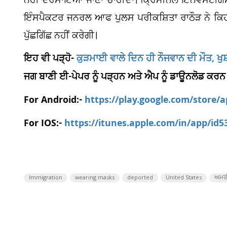
ਨਹੀਂ ਦਰਸਾਇਆ ਜਾਣਾ ਚਾਹੀਦਾ। ਕ੍ਰਿਮੀਨਲ ਇਨਵੈਸਟੀਗੇਸ
ਇੰਸਪੈਕਟਰ ਜਨਰਲ ਆਫ ਪੁਲਸ ਪਰੀਕਸ਼ਿਤਾ ਰਾਠੌੜ ਨੇ ਕਿਹਾ ਕ
ਪੁੱਛਗਿੱਛ ਨਹੀਂ ਕਰੇਗੀ।
ਇਹ ਵੀ ਪੜ੍ਹੋ-
ਕੁੜਮਾਈ ਵਾਲੇ ਦਿਨ ਹੀ ਨੌਜਵਾਨ ਦੀ ਮੌਤ, ਖੁ
ਜਗ ਬਾਣੀ ਈ-ਪੇਪਰ ਨੂੰ ਪੜ੍ਹਨ ਅਤੇ ਐਪ ਨੂੰ ਡਾਊਨਲੋਡ ਕਰਨ
For Android:-
https://play.google.com/store/
For IOS:-
https://itunes.apple.com/in/app/id
Immigration
wearing masks
deported
United States
ਅਮਰ