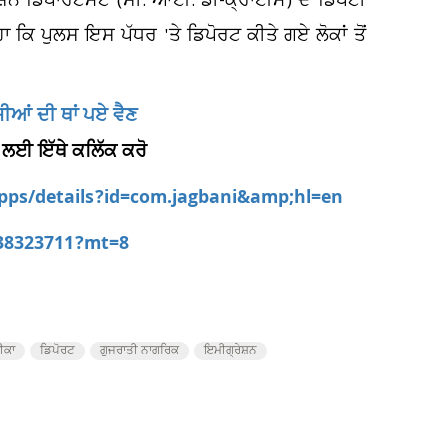
਼ਨ ਡਿਪਾਰਟਮੈਂਟ (ਸੀ. ਆਈ. ਡੀ-ਕ੍ਰਾਈਮ) ਦੇ ਡਿਪਟੀ
ਿ ਪੁਲਸ ਇਸ ਪੱਧਰ 'ਤੇ ਡਿਪੋਰਟ ਕੀਤੇ ਗਏ ਲੋਕਾਂ ਤੋਂ
ਸ਼ੀਆਂ ਦੀ ਥਾਂ ਪਏ ਵੈਣ
 ਲਈ ਇੱਥੇ ਕਲਿੱਕ ਕਰੋ
apps/details?id=com.jagbani&amp;hl=en
538323711?mt=8
ੀਕਾ
ਡਿਪੋਰਟ
ਗੁਜਰਾਤੀ ਨਾਗਰਿਕ
ਇਮੀਗ੍ਰੇਸ਼ਨ