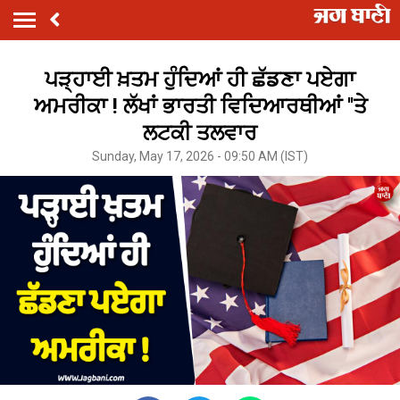
ਪੜ੍ਹਾਈ ਖ਼ਤਮ ਹੁੰਦਿਆਂ ਹੀ ਛੱਡਣਾ ਪਏਗਾ
ਅਮਰੀਕਾ ! ਲੱਖਾਂ ਭਾਰਤੀ ਵਿਦਿਆਰਥੀਆਂ ''ਤੇ
ਲਟਕੀ ਤਲਵਾਰ
Sunday, May 17, 2026 - 09:50 AM (IST)