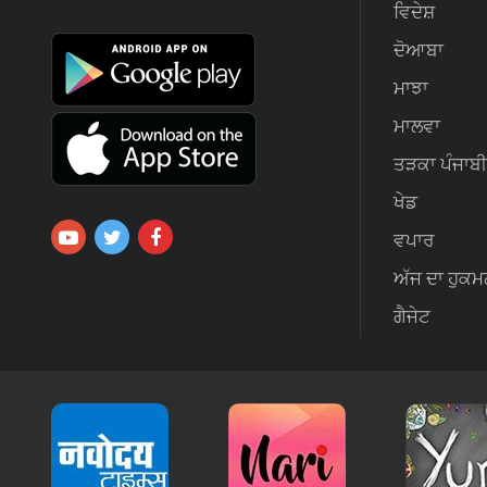
ਵਿਦੇਸ਼
ਦੋਆਬਾ
ਮਾਝਾ
ਮਾਲਵਾ
ਤੜਕਾ ਪੰਜਾਬੀ
ਖੇਡ
ਵਪਾਰ
ਅੱਜ ਦਾ ਹੁਕਮ
ਗੈਜੇਟ