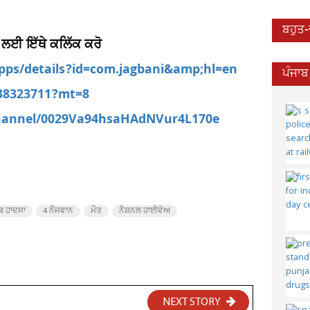
ਬਹੁਤ
 ਲਈ ਇੱਥੇ ਕਲਿੱਕ ਕਰੋ
apps/details?id=com.jagbani&amp;hl=en
ਪੰਜਾਬ
538323711?mt=8
channel/0029Va94hsaHAdNVur4L170e
 ਹਾਦਸਾ
4 ਨੌਜਵਾਨ
ਮੌਤ
ਨੈਸ਼ਨਲ ਹਾਈਵੇਅ
NEXT STORY