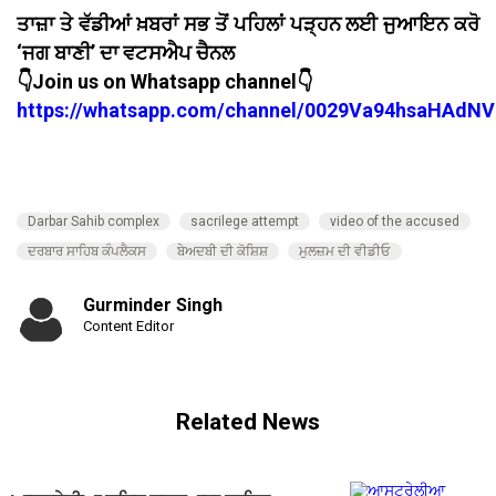
ਤਾਜ਼ਾ ਤੇ ਵੱਡੀਆਂ ਖ਼ਬਰਾਂ ਸਭ ਤੋਂ ਪਹਿਲਾਂ ਪੜ੍ਹਨ ਲਈ ਜੁਆਇਨ ਕਰੋ
‘ਜਗ ਬਾਣੀ’ ਦਾ ਵਟਸਐਪ ਚੈਨਲ
👇Join us on Whatsapp channel👇
https://whatsapp.com/channel/0029Va94hsaHAdNV
Darbar Sahib complex
sacrilege attempt
video of the accused
ਦਰਬਾਰ ਸਾਹਿਬ ਕੰਪਲੈਕਸ
ਬੇਅਦਬੀ ਦੀ ਕੋਸ਼ਿਸ਼
ਮੁਲਜ਼ਮ ਦੀ ਵੀਡੀਓ
Gurminder Singh
Content Editor
Related News