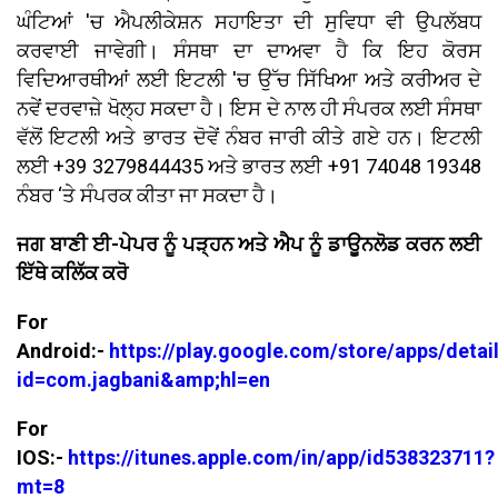
ਘੰਟਿਆਂ 'ਚ ਐਪਲੀਕੇਸ਼ਨ ਸਹਾਇਤਾ ਦੀ ਸੁਵਿਧਾ ਵੀ ਉਪਲੱਬਧ
ਕਰਵਾਈ ਜਾਵੇਗੀ। ਸੰਸਥਾ ਦਾ ਦਾਅਵਾ ਹੈ ਕਿ ਇਹ ਕੋਰਸ
ਵਿਦਿਆਰਥੀਆਂ ਲਈ ਇਟਲੀ 'ਚ ਉੱਚ ਸਿੱਖਿਆ ਅਤੇ ਕਰੀਅਰ ਦੇ
ਨਵੇਂ ਦਰਵਾਜ਼ੇ ਖੋਲ੍ਹ ਸਕਦਾ ਹੈ। ਇਸ ਦੇ ਨਾਲ ਹੀ ਸੰਪਰਕ ਲਈ ਸੰਸਥਾ
ਵੱਲੋਂ ਇਟਲੀ ਅਤੇ ਭਾਰਤ ਦੋਵੇਂ ਨੰਬਰ ਜਾਰੀ ਕੀਤੇ ਗਏ ਹਨ। ਇਟਲੀ
ਲਈ +39 3279844435 ਅਤੇ ਭਾਰਤ ਲਈ +91 74048 19348
ਨੰਬਰ ‘ਤੇ ਸੰਪਰਕ ਕੀਤਾ ਜਾ ਸਕਦਾ ਹੈ।
ਜਗ ਬਾਣੀ ਈ-ਪੇਪਰ ਨੂੰ ਪੜ੍ਹਨ ਅਤੇ ਐਪ ਨੂੰ ਡਾਊਨਲੋਡ ਕਰਨ ਲਈ
ਇੱਥੇ ਕਲਿੱਕ ਕਰੋ
For
Android:-
https://play.google.com/store/apps/detai
id=com.jagbani&amp;hl=en
For
IOS:-
https://itunes.apple.com/in/app/id538323711?
mt=8