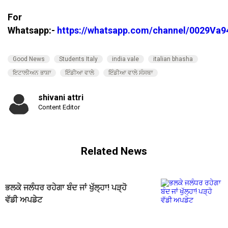
For
Whatsapp:-
https://whatsapp.com/channel/0029V
Good News
Students Italy
india vale
italian bhasha
ਇਟਾਲੀਅਨ ਭਾਸ਼ਾ
ਇੰਡੀਆ ਵਾਲੇ
ਇੰਡੀਆ ਵਾਲੇ ਸੰਸਥਾ
shivani attri
Content Editor
Related News
ਭਲਕੇ ਜਲੰਧਰ ਰਹੇਗਾ ਬੰਦ ਜਾਂ ਖੁੱਲ੍ਹਾ! ਪੜ੍ਹੋ
ਵੱਡੀ ਅਪਡੇਟ