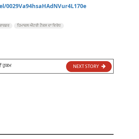
nel/0029Va94hsaHAdNVur4L170e
ਬਾਰਡਰ
ਹਿਮਾਚਲ ਐਂਟਰੀ ਟੈਕਸ ਦਾ ਵਿਰੋਧ
ੇਂ ਹੁਕਮ
NEXT STORY