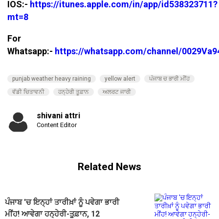
IOS:-
https://itunes.apple.com/in/app/id538323711?
mt=8
For
Whatsapp:-
https://whatsapp.com/channel/0029V
punjab weather heavy raining
yellow alert
ਪੰਜਾਬ ਚ ਭਾਰੀ ਮੀਂਹ
ਵੱਡੀ ਚਿਤਾਵਨੀ
ਹਨ੍ਹੇਰੀ ਤੂਫ਼ਾਨ
ਅਲਰਟ ਜਾਰੀ
shivani attri
Content Editor
Related News
ਪੰਜਾਬ 'ਚ ਇਨ੍ਹਾਂ ਤਾਰੀਖ਼ਾਂ ਨੂੰ ਪਵੇਗਾ ਭਾਰੀ
ਮੀਂਹ! ਆਵੇਗਾ ਹਨ੍ਹੇਰੀ-ਤੂਫ਼ਾਨ, 12