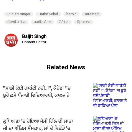
Punjabi singer
Harbir Sohal
heroin
arrested
ਪੰਜਾਬੀ ਗਾਇਕ
ਹਰਬੀਰ ਸੋਹਲ
ਹੈਰੋਇਨ
ਗ੍ਰਿਫਤਾਰ
Baljit Singh
Content Editor
Related News
''ਸਾਡੀ ਕੋਈ ਗਾਰੰਟੀ ਨਹੀਂ..!'', ਕੈਨੇਡਾ ''ਚ
ਬੁਰੇ ਫ਼ਸੇ ਪੰਜਾਬੀ ਵਿਦਿਆਰਥੀ, ਕਾਲਜ ਨੇ
ਵੀ ਝਾੜਿਆ ਪੱਲਾ
ਲੁਧਿਆਣਾ 'ਚ ਹੋਇਆ ਜੱਸੀ ਗਿੱਲ ਦੀ ਮਾਤਾ
ਜੀ ਦਾ ਅੰਤਿਮ ਸੰਸਕਾਰ, ਮਾਂ ਦੇ ਵਿਛੋੜੇ 'ਚ