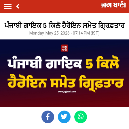
ਪੰਜਾਬੀ ਗਾਇਕ 5 ਕਿਲੋ ਹੈਰੋਇਨ ਸਮੇਤ ਗ੍ਰਿਫ਼ਤਾਰ
Monday, May 25, 2026 - 07:14 PM (IST)