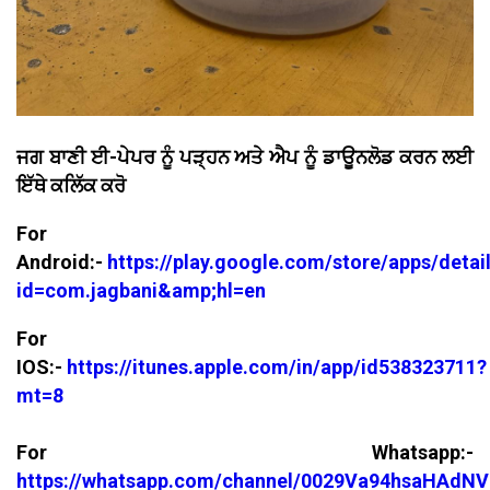
ਜਗ ਬਾਣੀ ਈ-ਪੇਪਰ ਨੂੰ ਪੜ੍ਹਨ ਅਤੇ ਐਪ ਨੂੰ ਡਾਊਨਲੋਡ ਕਰਨ ਲਈ
ਇੱਥੇ ਕਲਿੱਕ ਕਰੋ
For
Android:-
https://play.google.com/store/apps/detai
id=com.jagbani&amp;hl=en
For
IOS:-
https://itunes.apple.com/in/app/id538323711?
mt=8
For Whatsapp:-
https://whatsapp.com/channel/0029Va94hsaHAdNV