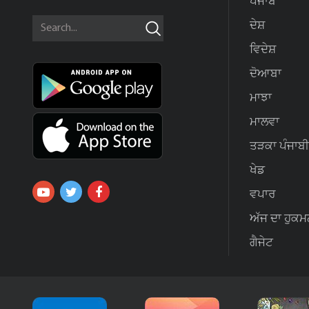
ਪੰਜਾਬ
ਦੇਸ਼
ਵਿਦੇਸ਼
ਦੋਆਬਾ
ਮਾਝਾ
ਮਾਲਵਾ
ਤੜਕਾ ਪੰਜਾਬੀ
ਖੇਡ
ਵਪਾਰ
ਅੱਜ ਦਾ ਹੁਕਮ
ਗੈਜੇਟ