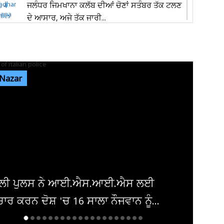
ਜਲੰਧਰ ਜਿਮਖਾਨਾ ਕਲੱਬ ਦੀਆਂ ਚੋਣਾਂ ਸਤੰਬਰ ਤੱਕ ਟਲਣ
ਦੇ ਆਸਾਰ, ਅਜੇ ਤੱਕ ਜਾਰੀ...
ਰੇਲਵੇ ਦੀ ਵੱਡੀ ਕਾਰਵਾਈ, ਟਿਕਟ ਚੈਕਿੰਗ ਮੁਹਿੰਮ ਤਹਿਤ
ਜੁਲਾਈ ’ਚ 34,410 ਯਾਤਰੀਆਂ...
 Nazar
ਜੰਤਰ-ਮੰਤਰ ’ਤੇ ਪ੍ਰਦਰਸ਼ਨ ਕਰਨ ਵਾਲਿਆਂ ਦਾ ਕਿਸੇ ਵੀ
ਅੱਤਵਾਦੀ ਮਾਡਿਊਲ ਨਾਲ ਸਬੰਧ...
ਸੰਸਦ ’ਚ ‘ਕੰਮ ਨਹੀਂ ਤਾਂ ਤਨਖਾਹ ਨਹੀਂ’ ਦਾ ਸਿਧਾਂਤ ਲਾਗੂ
ਕੀਤਾ ਜਾਵੇ : ਸ਼ਾਂਤਾ...
ਈਰਾਨ ਅਤੇ ਅਮਰੀਕਾ ਨੂੰ ਮੁੜ ਗੱਲਬਾਤ ਕਰਨ 
ਅਪੀਲ