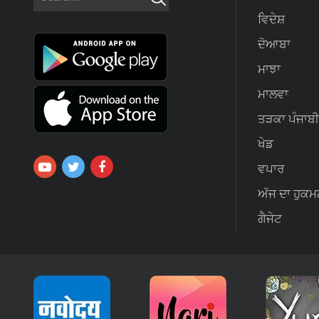
ਵਿਦੇਸ਼
ਦੋਆਬਾ
ਮਾਝਾ
ਮਾਲਵਾ
ਤੜਕਾ ਪੰਜਾਬੀ
ਖੇਡ
ਵਪਾਰ
ਅੱਜ ਦਾ ਹੁਕਮ
ਗੈਜੇਟ