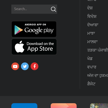
ਦੇਸ਼
ਵਿਦੇਸ਼
ਦੋਆਬਾ
ਮਾਝਾ
ਮਾਲਵਾ
ਤੜਕਾ ਪੰਜਾਬੀ
ਖੇਡ
ਵਪਾਰ
ਅੱਜ ਦਾ ਹੁਕਮ
ਗੈਜੇਟ