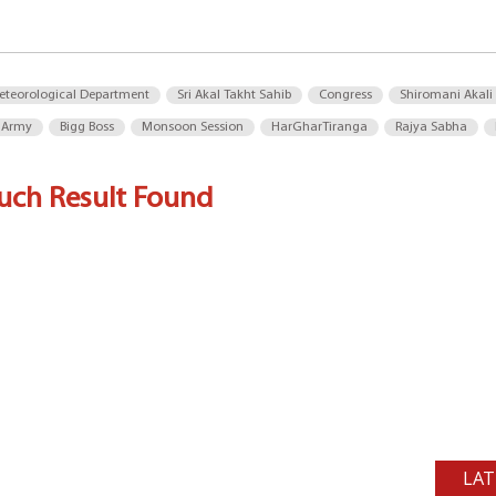
eteorological Department
Sri Akal Takht Sahib
Congress
Shiromani Akali
 Army
Bigg Boss
Monsoon Session
HarGharTiranga
Rajya Sabha
uch Result Found
LAT