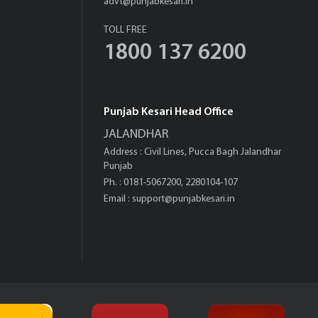
advt@punjabkesari.in
TOLL FREE
1800 137 6200
Punjab Kesari Head Office
JALANDHAR
Address : Civil Lines, Pucca Bagh Jalandhar
Punjab
Ph. : 0181-5067200, 2280104-107
Email :
support@punjabkesari.in