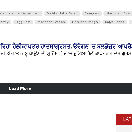
eteorological Department
Sri Akal Takht Sahib
Congress
Shiromani Akali
 Army
Bigg Boss
Monsoon Session
HarGharTiranga
Rajya Sabha
 ਰਿਹਾ ਹੈਲੀਕਾਪਟਰ ਹਾਦਸਾਗ੍ਰਸਤ, ਓਰੇਗਨ 'ਚ ਬੁਲਡੋਜ਼ਰ ਆਪਰੇ
ਦੀ ਅੱਗ 'ਤੇ ਕਾਬੂ ਪਾਉਣ ਦੀ ਮੁਹਿੰਮ ਵਿਚ 'ਚ ਜੁਟਿਆ ਹੈਲੀਕਾਪਟਰ ਹਾਦਸਾਗ੍ਰਸ
Load More
LAT