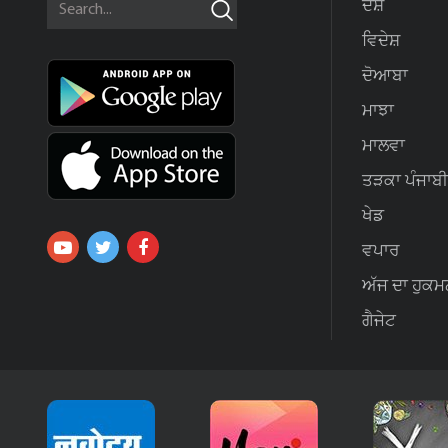
ਦੇਸ਼
ਵਿਦੇਸ਼
ਦੋਆਬਾ
ਮਾਝਾ
ਮਾਲਵਾ
ਤੜਕਾ ਪੰਜਾਬੀ
ਖੇਡ
ਵਪਾਰ
ਅੱਜ ਦਾ ਹੁਕਮ
ਗੈਜੇਟ