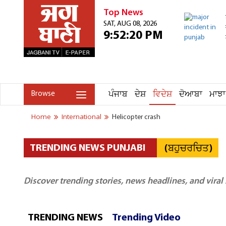
Top News
SAT, AUG 08, 2026
9:52:20 PM
ਪੰਜਾਬ
ਦੇਸ਼
ਵਿਦੇਸ਼
ਦੋਆਬਾ
ਮਾਝਾ
Browse
Home
International
Helicopter crash
(ਬਹੁਚਰਚਿਤ)
TRENDING NEWS PUNJABI
Discover trending stories, news headlines, and viral
TRENDING NEWS
Trending Video