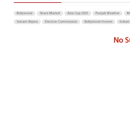
Bollywood
Share Market
Asia Cup 2025
Punjab Weather
M
Sonam Bajwa
Election Commission
Bollywood movies
Indian
No S