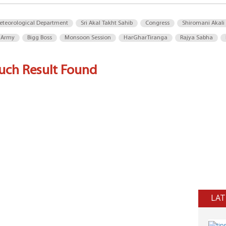
eteorological Department
Sri Akal Takht Sahib
Congress
Shiromani Akali
 Army
Bigg Boss
Monsoon Session
HarGharTiranga
Rajya Sabha
uch Result Found
LAT