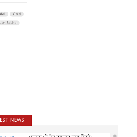
 dal
Gold
Lok Sabha
EST NEWS