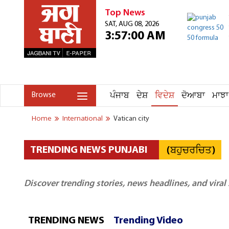
Top News
SAT, AUG 08, 2026
3:57:00 AM
ਪੰਜਾਬ
ਦੇਸ਼
ਵਿਦੇਸ਼
ਦੋਆਬਾ
ਮਾਝਾ
Browse
Home
International
Vatican city
(ਬਹੁਚਰਚਿਤ)
TRENDING NEWS PUNJABI
Discover trending stories, news headlines, and viral
TRENDING NEWS
Trending Video