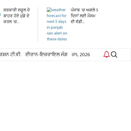
ਸਰਕਾਰੀ ਸਕੂਲ ਦੇ
ਪੰਜਾਬ 'ਚ ਅਗਲੇ 5
ਬਾਹਰ ਹੋਏ ਮੁੰਡੇ ਦੇ
ਦਿਨਾਂ ਲਈ ਮੌਸਮ
ਕਤਲ 'ਚ...
ਦੀ ਵੱਡੀ...
ਰਸ਼ਨ ਟੀ.ਵੀ.
ਈਰਾਨ-ਇਜ਼ਰਾਇਲ ਜੰਗ
IPL 2026