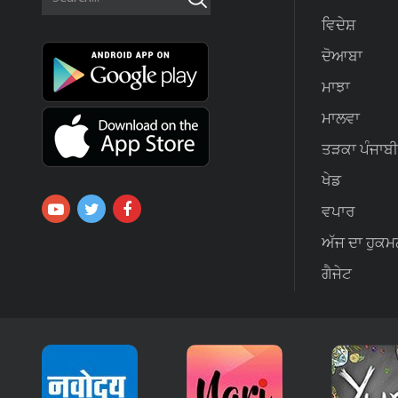
ਵਿਦੇਸ਼
ਦੋਆਬਾ
ਮਾਝਾ
ਮਾਲਵਾ
ਤੜਕਾ ਪੰਜਾਬੀ
ਖੇਡ
ਵਪਾਰ
ਅੱਜ ਦਾ ਹੁਕਮ
ਗੈਜੇਟ