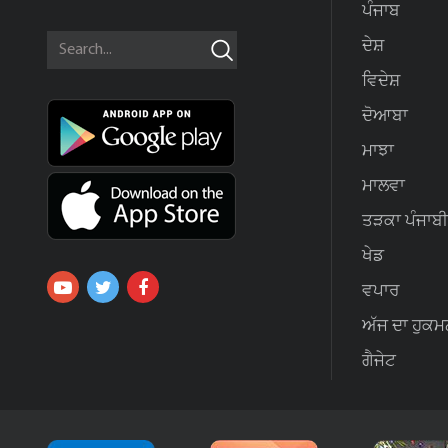
ਪੰਜਾਬ
ਦੇਸ਼
ਵਿਦੇਸ਼
ਦੋਆਬਾ
ਮਾਝਾ
ਮਾਲਵਾ
ਤੜਕਾ ਪੰਜਾਬੀ
ਖੇਡ
ਵਪਾਰ
ਅੱਜ ਦਾ ਹੁਕਮ
ਗੈਜੇਟ