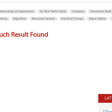
eteorological Department
Sri Akal Takht Sahib
Congress
Shiromani Akali
 Army
Bigg Boss
Monsoon Session
HarGharTiranga
Rajya Sabha
uch Result Found
LAT