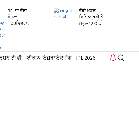
RBI ਦਾ ਵੱਡਾ
ਵੱਡੀ ਖ਼ਬਰ :
ਫੈਸਲਾ:
ਵਿਦਿਆਰਥੀ ਨੇ
...ਦੁਰਵਿਵਹਾਰ
ਸਕੂਲ 'ਚ ਕੀਤੀ...
ਕੀਤਾ ਤਾਂ...
ਰਸ਼ਨ ਟੀ.ਵੀ.
ਈਰਾਨ-ਇਜ਼ਰਾਇਲ ਜੰਗ
IPL 2026