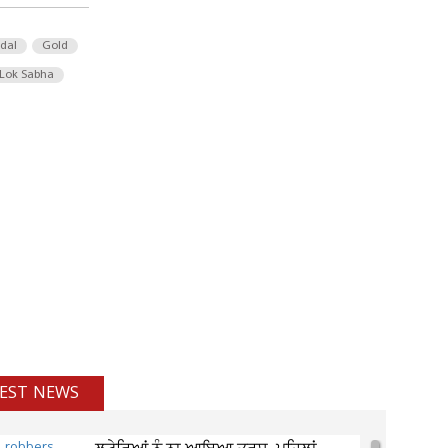
 dal
Gold
Lok Sabha
EST NEWS