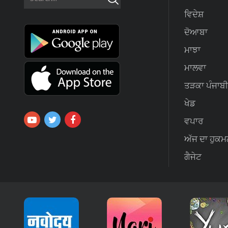
ਵਿਦੇਸ਼
ਦੋਆਬਾ
ਮਾਝਾ
ਮਾਲਵਾ
ਤੜਕਾ ਪੰਜਾਬੀ
ਖੇਡ
ਵਪਾਰ
ਅੱਜ ਦਾ ਹੁਕਮ
ਗੈਜੇਟ