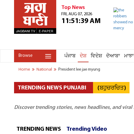
Top News
FRI, AUG 07, 2026
11:51:39 AM
ਪੰਜਾਬ
ਦੇਸ਼
ਵਿਦੇਸ਼
ਦੋਆਬਾ
ਮਾਝਾ
Browse
Home
National
President lee jae myung
(ਬਹੁਚਰਚਿਤ)
TRENDING NEWS PUNJABI
Discover trending stories, news headlines, and viral
TRENDING NEWS
Trending Video