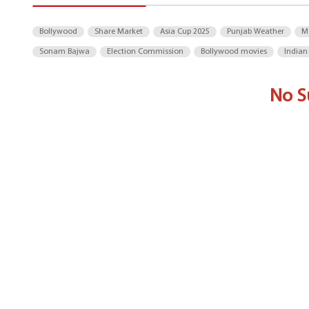
Bollywood
Share Market
Asia Cup 2025
Punjab Weather
M
Sonam Bajwa
Election Commission
Bollywood movies
Indian
No S