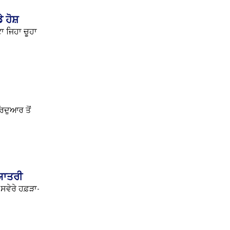
 ਹੋਸ਼
ਾ ਜਿਹਾ ਚੂਹਾ
ਰਿਦੁਆਰ ਤੋਂ
 ਯਾਤਰੀ
 ਸਵੇਰੇ ਹਫ਼ੜਾ-