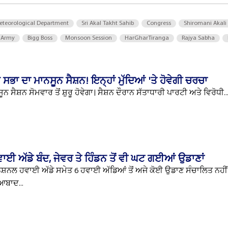
eteorological Department
Sri Akal Takht Sahib
Congress
Shiromani Akali
 Army
Bigg Boss
Monsoon Session
HarGharTiranga
Rajya Sabha
ਾਨ ਸਭਾ ਦਾ ਮਾਨਸੂਨ ਸੈਸ਼ਨ! ਇਨ੍ਹਾਂ ਮੁੱਦਿਆਂ 'ਤੇ ਹੋਵੇਗੀ ਚਰਚਾ
ਸੈਸ਼ਨ ਸੋਮਵਾਰ ਤੋਂ ਸ਼ੁਰੂ ਹੋਵੇਗਾ। ਸੈਸ਼ਨ ਦੌਰਾਨ ਸੱਤਾਧਾਰੀ ਪਾਰਟੀ ਅਤੇ ਵਿਰੋਧੀ..
ਾਈ ਅੱਡੇ ਬੰਦ, ਜੇਵਰ ਤੇ ਹਿੰਡਨ ਤੋਂ ਵੀ ਘਟ ਗਈਆਂ ਉਡਾਣਾਂ
ੈਸ਼ਨਲ ਹਵਾਈ ਅੱਡੇ ਸਮੇਤ 6 ਹਵਾਈ ਅੱਡਿਆਂ ਤੋਂ ਅਜੇ ਕੋਈ ਉਡਾਣ ਸੰਚਾਲਿਤ ਨਹੀਂ ਹ
ੀਆਬਾਦ...