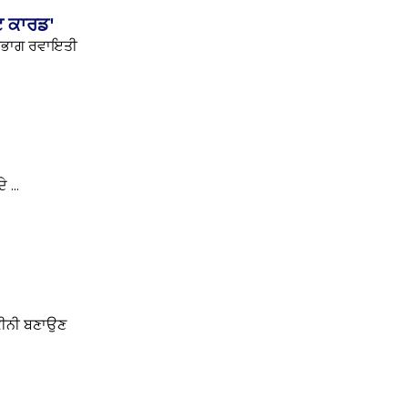
ਟ ਕਾਰਡ'
 ਵਿਭਾਗ ਰਵਾਇਤੀ
 ...
ਯਕੀਨੀ ਬਣਾਉਣ