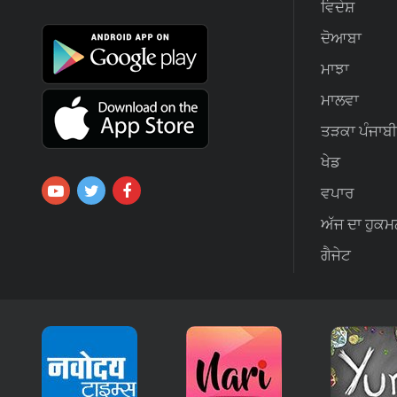
ਵਿਦੇਸ਼
ਦੋਆਬਾ
ਮਾਝਾ
ਮਾਲਵਾ
ਤੜਕਾ ਪੰਜਾਬੀ
ਖੇਡ
ਵਪਾਰ
ਅੱਜ ਦਾ ਹੁਕਮ
ਗੈਜੇਟ