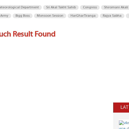
eteorological Department
Sri Akal Takht Sahib
Congress
Shiromani Akali
 Army
Bigg Boss
Monsoon Session
HarGharTiranga
Rajya Sabha
uch Result Found
LAT