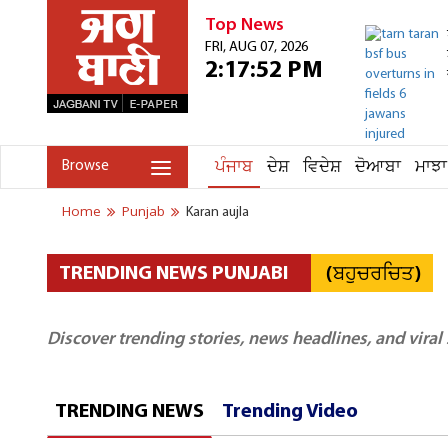
Top News
FRI, AUG 07, 2026
2:17:52 PM
ਪੰਜਾਬ
ਦੇਸ਼
ਵਿਦੇਸ਼
ਦੋਆਬਾ
ਮਾਝਾ
Browse
Home
Punjab
Karan aujla
(ਬਹੁਚਰਚਿਤ)
TRENDING NEWS PUNJABI
Discover trending stories, news headlines, and viral
TRENDING NEWS
Trending Video