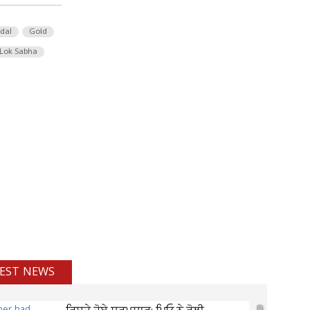
 dal
Gold
Lok Sabha
EST NEWS