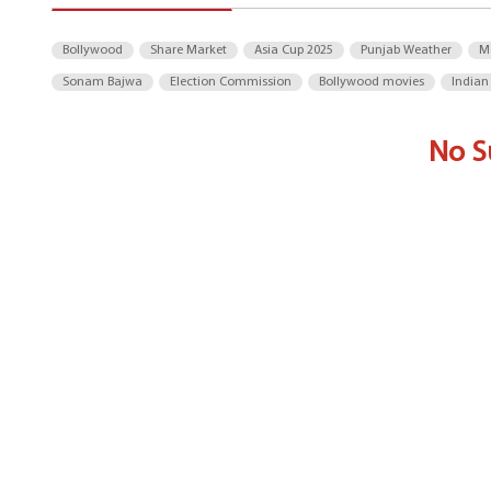
Bollywood
Share Market
Asia Cup 2025
Punjab Weather
M
Sonam Bajwa
Election Commission
Bollywood movies
Indian
No S