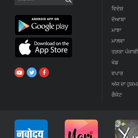
ਵਿਦੇਸ਼
ਦੋਆਬਾ
ਮਾਝਾ
ਮਾਲਵਾ
ਤੜਕਾ ਪੰਜਾਬੀ
ਖੇਡ
ਵਪਾਰ
ਅੱਜ ਦਾ ਹੁਕਮ
ਗੈਜੇਟ