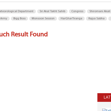
eteorological Department
Sri Akal Takht Sahib
Congress
Shiromani Akali
 Army
Bigg Boss
Monsoon Session
HarGharTiranga
Rajya Sabha
uch Result Found
LAT