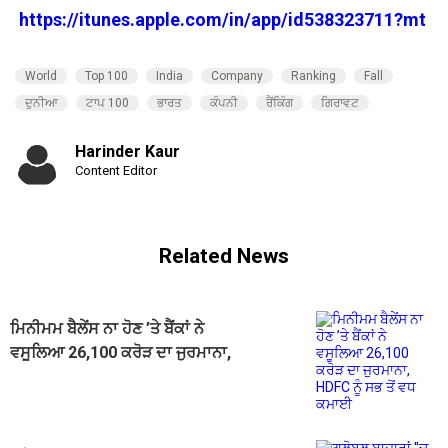
https://itunes.apple.com/in/app/id538323711?mt
World
Top 100
India
Company
Ranking
Fall
ਦੁਨੀਆ
ਟਾਪ 100
ਭਾਰਤ
ਕੰਪਨੀ
ਰੈਂਕਿੰਗ
ਗਿਰਾਵਟ
Harinder Kaur
Content Editor
Related News
ਮਿਨੀਮਮ ਬੈਲੇਂਸ ਨਾ ਹੋਣ ’ਤੇ ਬੈਂਕਾਂ ਨੇ
ਵਸੂਲਿਆ 26,100 ਕਰੋੜ ਦਾ ਜੁਰਮਾਨਾ,
HDFC ਨੂੰ ਸਭ ਤੋਂ ਵਧ ਕਮਾਈ