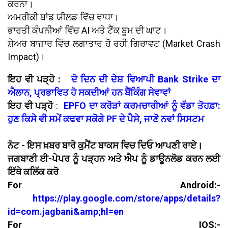
ਕਰਨਾ।
ਅਮਰੀਕੀ ਬਾਂਡ ਯੀਲਡ ਵਿੱਚ ਵਾਧਾ।
ਭਾਰਤੀ ਕੰਪਨੀਆਂ ਵਿੱਚ AI ਅਤੇ ਟੈੱਕ ਬੂਮ ਦੀ ਘਾਟ।
ਸ਼ੇਅਰ ਬਾਜ਼ਾਰ ਵਿੱਚ ਲਗਾਤਾਰ ਹੋ ਰਹੀ ਗਿਰਾਵਟ (Market Crash
Impact)।
ਇਹ ਵੀ ਪੜ੍ਹੋ :
ਦੋ ਦਿਨ ਦੀ ਦੇਸ਼ ਵਿਆਪੀ Bank Strike ਦਾ
ਐਲਾਨ, ਪ੍ਰਭਾਵਿਤ ਹੋ ਸਕਦੀਆਂ ਹਨ ਬੈਂਕਿੰਗ ਸੇਵਾਵਾਂ
ਇਹ ਵੀ ਪੜ੍ਹੋ
:
EPFO ਦਾ ਕਰੋੜਾਂ ਕਰਮਚਾਰੀਆਂ ਨੂੰ ਵੱਡਾ ਤੋਹਫ਼ਾ:
ਹੁਣ ਕਿਸੇ ਵੀ ਸਮੇਂ ਕਢਵਾ ਸਕੋਗੇ PF ਦੇ ਪੈਸੇ, ਜਾਣੋ ਨਵਾਂ ਸਿਸਟਮ
ਨੋਟ - ਇਸ ਖ਼ਬਰ ਬਾਰੇ ਕੁਮੈਂਟ ਬਾਕਸ ਵਿਚ ਦਿਓ ਆਪਣੀ ਰਾਏ।
ਜਗਬਾਣੀ ਈ-ਪੇਪਰ ਨੂੰ ਪੜ੍ਹਨ ਅਤੇ ਐਪ ਨੂੰ ਡਾਊਨਲੋਡ ਕਰਨ ਲਈ
ਇੱਥੇ ਕਲਿੱਕ ਕਰੋ
For Android:-
https://play.google.com/store/apps/details?
id=com.jagbani&amp;hl=en
For IOS:-