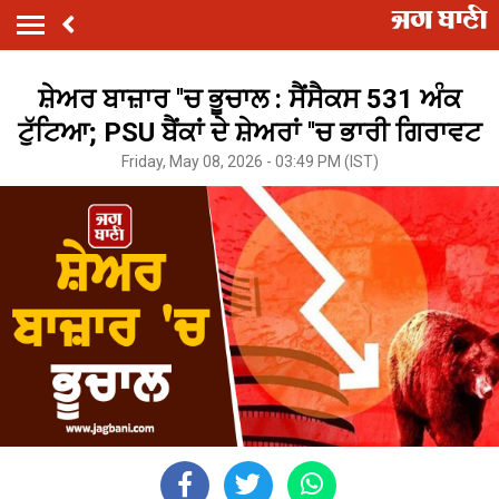
ਸ਼ੇਅਰ ਬਾਜ਼ਾਰ ''ਚ ਭੂਚਾਲ : ਸੈਂਸੈਕਸ 531 ਅੰਕ
ਟੁੱਟਿਆ; PSU ਬੈਂਕਾਂ ਦੇ ਸ਼ੇਅਰਾਂ ''ਚ ਭਾਰੀ ਗਿਰਾਵਟ
Friday, May 08, 2026 - 03:49 PM (IST)