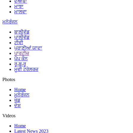
ਦੋਆਬਾ
ਮਾਝਾ
ਮਾਲਵਾ
ਮਨੋਰੰਜਨ
ਬਾਲੀਵੁੱਡ
ਪਾਲੀਵੁੱਡ
ਟੀਵੀ
ਪੁਰਾਣੀਆਂ ਯਾਦਾ
ਪਾਰਟੀਜ਼
ਪੌਪ ਕੌਨ
ਰੂ-ਬ-ਰੂ
ਮੂਵੀ ਟਰੇਲਰਜ਼
Photos
Home
ਮਨੋਰੰਜਨ
ਖੇਡ
ਦੇਸ਼
Videos
Home
Latest News 2023