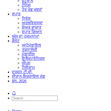
ਫੁੱਟਬਾਲ
ਟੈਨਿਸ
ਹੋਰ ਖੇਡ ਖਬਰਾਂ
ਵਪਾਰ
ਨਿਵੇਸ਼
ਅਰਥਵਿਵਸਥਾ
ਸ਼ੇਅਰ ਬਾਜ਼ਾਰ
ਵਪਾਰ ਗਿਆਨ
ਅੱਜ ਦਾ ਹੁਕਮਨਾਮਾ
ਗੈਜੇਟ
ਆਟੋਮੋਬਾਇਲ
ਤਕਨਾਲੋਜੀ
ਮੋਬਾਈਲ
ਇਲੈਕਟ੍ਰੋਨਿਕਸ
ਐੱਪਸ
ਟੈਲੀਕਾਮ
ਦਰਸ਼ਨ ਟੀ.ਵੀ.
ਈਰਾਨ-ਇਜ਼ਰਾਇਲ ਜੰਗ
IPL 2026
Home