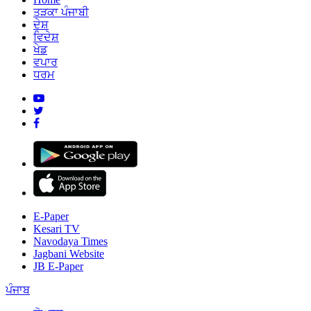
ਤੜਕਾ ਪੰਜਾਬੀ
ਦੇਸ਼
ਵਿਦੇਸ਼
ਖੇਡ
ਵਪਾਰ
ਧਰਮ
E-Paper
Kesari TV
Navodaya Times
Jagbani Website
JB E-Paper
ਪੰਜਾਬ