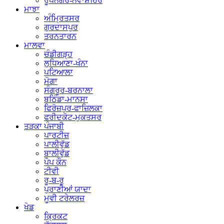
ਰੂਪਨਗਰ-ਨਵਾਂਸ਼ਹਿਰ
ਮਾਝਾ
ਅੰਮ੍ਰਿਤਸਰ
ਗੁਰਦਾਸਪੁਰ
ਤਰਨਤਾਰਨ
ਮਾਲਵਾ
ਚੰਡੀਗੜ੍ਹ
ਲੁਧਿਆਣਾ-ਖੰਨਾ
ਪਟਿਆਲਾ
ਮੋਗਾ
ਸੰਗਰੂਰ-ਬਰਨਾਲਾ
ਬਠਿੰਡਾ-ਮਾਨਸਾ
ਫਿਰੋਜ਼ਪੁਰ-ਫਾਜ਼ਿਲਕਾ
ਫਰੀਦਕੋਟ-ਮੁਕਤਸਰ
ਤੜਕਾ ਪੰਜਾਬੀ
ਪਾਰਟੀਜ਼
ਪਾਲੀਵੁੱਡ
ਬਾਲੀਵੁੱਡ
ਪੌਪ ਕੌਨ
ਟੀਵੀ
ਰੂ-ਬ-ਰੂ
ਪੁਰਾਣੀਆਂ ਯਾਦਾ
ਮੂਵੀ ਟਰੇਲਰਜ਼
ਖੇਡ
ਕ੍ਰਿਕਟ