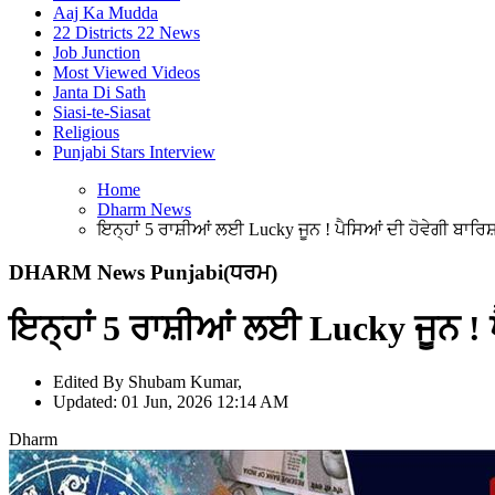
Aaj Ka Mudda
22 Districts 22 News
Job Junction
Most Viewed Videos
Janta Di Sath
Siasi-te-Siasat
Religious
Punjabi Stars Interview
Home
Dharm News
ਇਨ੍ਹਾਂ 5 ਰਾਸ਼ੀਆਂ ਲਈ Lucky ਜੂਨ ! ਪੈਸਿਆਂ ਦੀ ਹੋਵੇਗੀ ਬਾਰਿਸ਼
DHARM News Punjabi
(ਧਰਮ)
ਇਨ੍ਹਾਂ 5 ਰਾਸ਼ੀਆਂ ਲਈ Lucky ਜੂਨ ! ਪ
Edited By Shubam Kumar,
Updated: 01 Jun, 2026 12:14 AM
Dharm