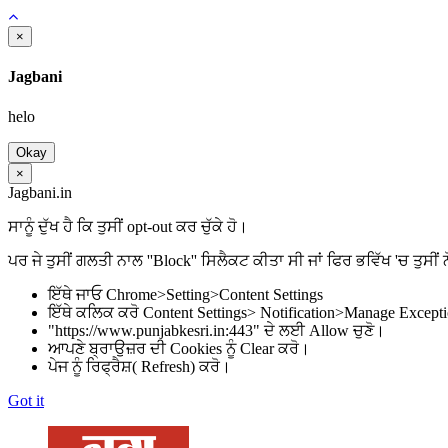
×
Jagbani
helo
Okay
×
Jagbani.in
ਸਾਨੂੰ ਦੁੱਖ ਹੈ ਕਿ ਤੁਸੀਂ opt-out ਕਰ ਚੁੱਕੇ ਹੋ।
ਪਰ ਜੇ ਤੁਸੀਂ ਗਲਤੀ ਨਾਲ ''Block'' ਸਿਲੈਕਟ ਕੀਤਾ ਸੀ ਜਾਂ ਫਿਰ ਭਵਿੱਖ 'ਚ ਤੁਸੀਂ ਨ
ਇੱਥੇ ਜਾਓ Chrome>Setting>Content Settings
ਇੱਥੇ ਕਲਿਕ ਕਰੋ Content Settings> Notification>Manage Except
"https://www.punjabkesri.in:443" ਦੇ ਲਈ Allow ਚੁਣੋ।
ਆਪਣੇ ਬ੍ਰਾਉਜ਼ਰ ਦੀ Cookies ਨੂੰ Clear ਕਰੋ।
ਪੇਜ ਨੂੰ ਰਿਫ੍ਰੈਸ਼( Refresh) ਕਰੋ।
Got it