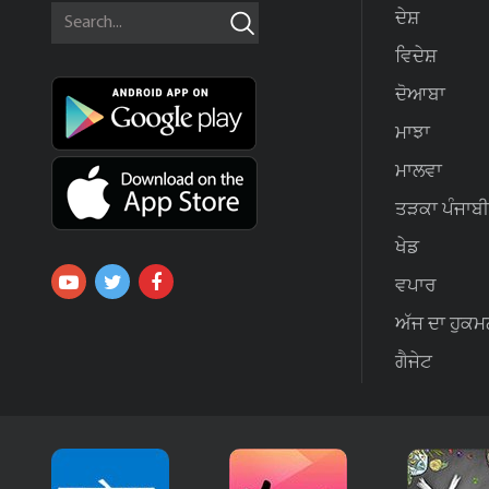
ਦੇਸ਼
ਵਿਦੇਸ਼
ਦੋਆਬਾ
ਮਾਝਾ
ਮਾਲਵਾ
ਤੜਕਾ ਪੰਜਾਬੀ
ਖੇਡ
ਵਪਾਰ
ਅੱਜ ਦਾ ਹੁਕਮ
ਗੈਜੇਟ