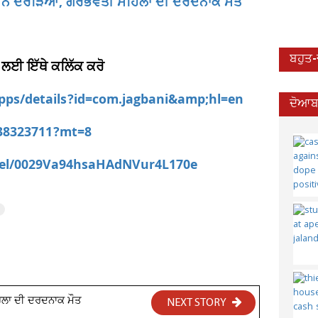
ਾਹਨ ਨੇ ਦਰੜਿਆ, ਗਰਭਵਤੀ ਮਹਿਲਾ ਦੀ ਦਰਦਨਾਕ ਮੌਤ
ਬਹੁਤ
 ਲਈ ਇੱਥੇ ਕਲਿੱਕ ਕਰੋ
apps/details?id=com.jagbani&amp;hl=en
ਦੋਆਬਾ
538323711?mt=8
nel/0029Va94hsaHAdNVur4L170e
ਿਲਾ ਦੀ ਦਰਦਨਾਕ ਮੌਤ
NEXT STORY