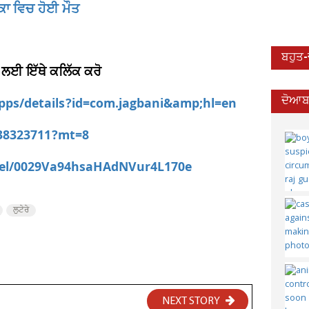
ਕਾ ਵਿਚ ਹੋਈ ਮੌਤ
ਬਹੁਤ
 ਲਈ ਇੱਥੇ ਕਲਿੱਕ ਕਰੋ
apps/details?id=com.jagbani&amp;hl=en
ਦੋਆਬਾ
538323711?mt=8
nel/0029Va94hsaHAdNVur4L170e
ਲੁਟੇਰੇ
NEXT STORY