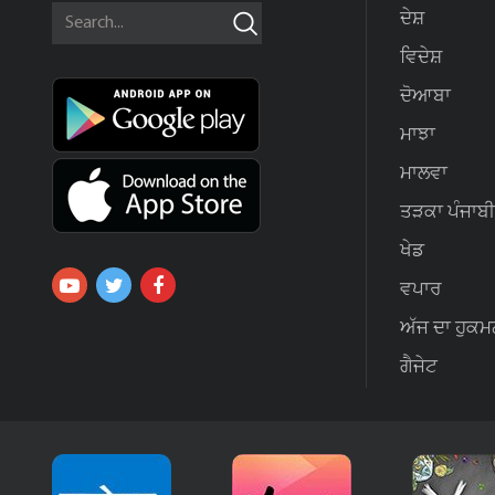
ਦੇਸ਼
ਵਿਦੇਸ਼
ਦੋਆਬਾ
ਮਾਝਾ
ਮਾਲਵਾ
ਤੜਕਾ ਪੰਜਾਬੀ
ਖੇਡ
ਵਪਾਰ
ਅੱਜ ਦਾ ਹੁਕਮ
ਗੈਜੇਟ