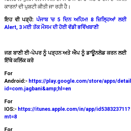
ਕਾਰਨਾਂ ਦੀ ਪੁਸ਼ਟੀ ਕੀਤੀ ਜਾ ਰਹੀ ਹੈ।
ਇਹ ਵੀ ਪੜ੍ਹੋ:
ਪੰਜਾਬ 'ਚ 5 ਦਿਨ ਅਹਿਮ! 8 ਜ਼ਿਲ੍ਹਿਆਂ ਲਈ
Alert, 3 ਮਈ ਤੱਕ ਮੌਸਮ ਦੀ ਹੋਈ ਵੱਡੀ ਭਵਿੱਖਬਾਣੀ
ਜਗ ਬਾਣੀ ਈ-ਪੇਪਰ ਨੂੰ ਪੜ੍ਹਨ ਅਤੇ ਐਪ ਨੂੰ ਡਾਊਨਲੋਡ ਕਰਨ ਲਈ
ਇੱਥੇ ਕਲਿੱਕ ਕਰੋ
For
Android:-
https://play.google.com/store/apps/detai
id=com.jagbani&amp;hl=en
For
IOS:-
https://itunes.apple.com/in/app/id538323711?
mt=8
For