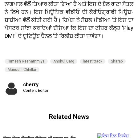
ਨਾਗਪਾਲ ਵੱਲੋਂ ਤਿਆਰ ਕੀਤਾ ਗਿਆ ਹੈ ਅਤੇ ਇਸ ਦੇ ਬੋਲ ਰਾਣਾ ਸੋਤਲ
ਨੇ ਲਿਖੇ ਹਨ। ਇਸ ਮਿਊਜ਼ਿਕ ਵੀਡੀਓ ਦੀ ਕੋਰੀਓਗ੍ਰਾਫੀ ਪਿਊਸ਼-
ਸ਼ਾਜ਼ੀਆ ਵੱਲੋਂ ਕੀਤੀ ਗਈ ਹੈ। ਹਿਮੇਸ਼ ਨੇ ਸੋਸ਼ਲ ਮੀਡੀਆ 'ਤੇ ਇਸ ਦਾ
ਪੋਸਟਰ ਸਾਂਝਾ ਕਰਦਿਆਂ ਦੱਸਿਆ ਕਿ ਇਸ ਦਾ ਟੀਜ਼ਰ ਕੱਲ੍ਹ 'Play
DMF' ਦੇ ਯੂਟਿਊਬ ਚੈਨਲ 'ਤੇ ਰਿਲੀਜ਼ ਕੀਤਾ ਜਾਵੇਗਾ।
Himesh Reshammiya
Anshul Garg
latest track
Sharab
Manushi Chhillar
cherry
Content Editor
Related News