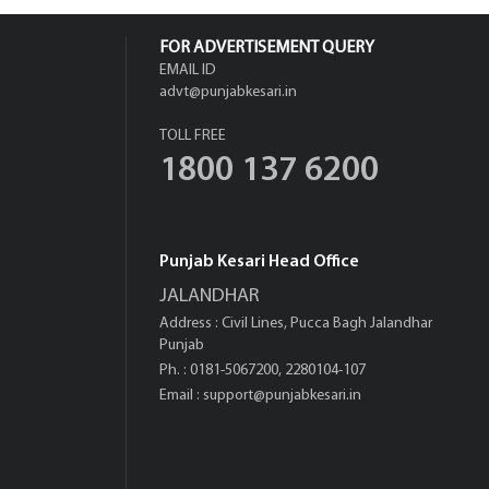
FOR ADVERTISEMENT QUERY
EMAIL ID
advt@punjabkesari.in
TOLL FREE
1800 137 6200
Punjab Kesari Head Office
JALANDHAR
Address : Civil Lines, Pucca Bagh Jalandhar
Punjab
Ph. : 0181-5067200, 2280104-107
Email :
support@punjabkesari.in