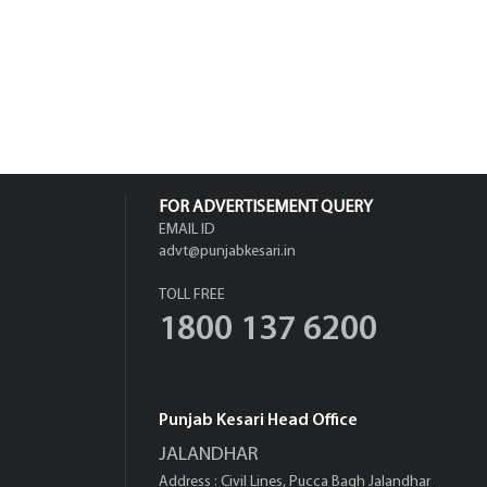
FOR ADVERTISEMENT QUERY
EMAIL ID
advt@punjabkesari.in
TOLL FREE
1800 137 6200
Punjab Kesari Head Office
JALANDHAR
Address : Civil Lines, Pucca Bagh Jalandhar