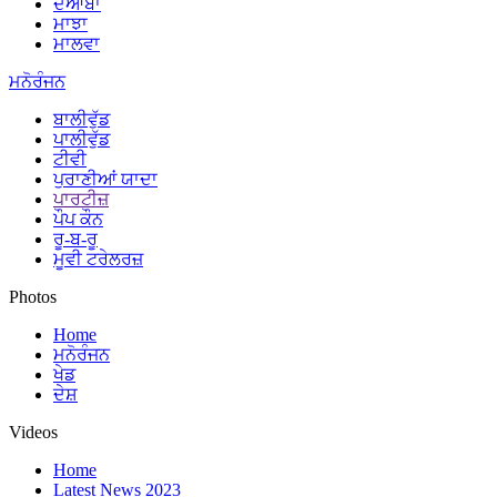
ਦੋਆਬਾ
ਮਾਝਾ
ਮਾਲਵਾ
ਮਨੋਰੰਜਨ
ਬਾਲੀਵੁੱਡ
ਪਾਲੀਵੁੱਡ
ਟੀਵੀ
ਪੁਰਾਣੀਆਂ ਯਾਦਾ
ਪਾਰਟੀਜ਼
ਪੌਪ ਕੌਨ
ਰੂ-ਬ-ਰੂ
ਮੂਵੀ ਟਰੇਲਰਜ਼
Photos
Home
ਮਨੋਰੰਜਨ
ਖੇਡ
ਦੇਸ਼
Videos
Home
Latest News 2023