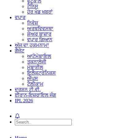
ਫੁੱਟਬਾਲ
ਟੈਨਿਸ
ਹੋਰ ਖੇਡ ਖਬਰਾਂ
ਵਪਾਰ
ਨਿਵੇਸ਼
ਅਰਥਵਿਵਸਥਾ
ਸ਼ੇਅਰ ਬਾਜ਼ਾਰ
ਵਪਾਰ ਗਿਆਨ
ਅੱਜ ਦਾ ਹੁਕਮਨਾਮਾ
ਗੈਜੇਟ
ਆਟੋਮੋਬਾਇਲ
ਤਕਨਾਲੋਜੀ
ਮੋਬਾਈਲ
ਇਲੈਕਟ੍ਰੋਨਿਕਸ
ਐੱਪਸ
ਟੈਲੀਕਾਮ
ਦਰਸ਼ਨ ਟੀ.ਵੀ.
ਈਰਾਨ-ਇਜ਼ਰਾਇਲ ਜੰਗ
IPL 2026
Home