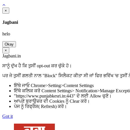
×
Jagbani
helo
Okay
×
Jagbani.in
ਸਾਨੂੰ ਦੁੱਖ ਹੈ ਕਿ ਤੁਸੀਂ opt-out ਕਰ ਚੁੱਕੇ ਹੋ।
ਪਰ ਜੇ ਤੁਸੀਂ ਗਲਤੀ ਨਾਲ ''Block'' ਸਿਲੈਕਟ ਕੀਤਾ ਸੀ ਜਾਂ ਫਿਰ ਭਵਿੱਖ 'ਚ ਤੁਸੀਂ ਨ
ਇੱਥੇ ਜਾਓ Chrome>Setting>Content Settings
ਇੱਥੇ ਕਲਿਕ ਕਰੋ Content Settings> Notification>Manage Except
"https://www.punjabkesri.in:443" ਦੇ ਲਈ Allow ਚੁਣੋ।
ਆਪਣੇ ਬ੍ਰਾਉਜ਼ਰ ਦੀ Cookies ਨੂੰ Clear ਕਰੋ।
ਪੇਜ ਨੂੰ ਰਿਫ੍ਰੈਸ਼( Refresh) ਕਰੋ।
Got it