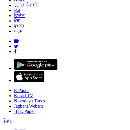
ਤੜਕਾ ਪੰਜਾਬੀ
ਦੇਸ਼
ਵਿਦੇਸ਼
ਖੇਡ
ਵਪਾਰ
ਧਰਮ
E-Paper
Kesari TV
Navodaya Times
Jagbani Website
JB E-Paper
ਪੰਜਾਬ