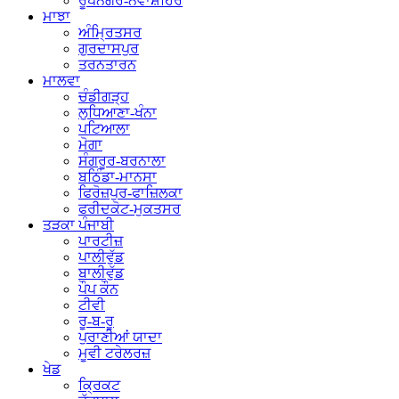
ਰੂਪਨਗਰ-ਨਵਾਂਸ਼ਹਿਰ
ਮਾਝਾ
ਅੰਮ੍ਰਿਤਸਰ
ਗੁਰਦਾਸਪੁਰ
ਤਰਨਤਾਰਨ
ਮਾਲਵਾ
ਚੰਡੀਗੜ੍ਹ
ਲੁਧਿਆਣਾ-ਖੰਨਾ
ਪਟਿਆਲਾ
ਮੋਗਾ
ਸੰਗਰੂਰ-ਬਰਨਾਲਾ
ਬਠਿੰਡਾ-ਮਾਨਸਾ
ਫਿਰੋਜ਼ਪੁਰ-ਫਾਜ਼ਿਲਕਾ
ਫਰੀਦਕੋਟ-ਮੁਕਤਸਰ
ਤੜਕਾ ਪੰਜਾਬੀ
ਪਾਰਟੀਜ਼
ਪਾਲੀਵੁੱਡ
ਬਾਲੀਵੁੱਡ
ਪੌਪ ਕੌਨ
ਟੀਵੀ
ਰੂ-ਬ-ਰੂ
ਪੁਰਾਣੀਆਂ ਯਾਦਾ
ਮੂਵੀ ਟਰੇਲਰਜ਼
ਖੇਡ
ਕ੍ਰਿਕਟ