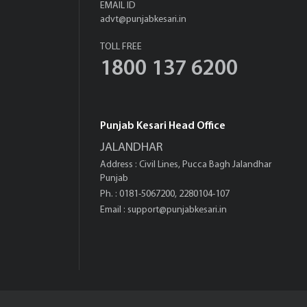
EMAIL ID
advt@punjabkesari.in
TOLL FREE
1800 137 6200
Punjab Kesari Head Office
JALANDHAR
Address : Civil Lines, Pucca Bagh Jalandhar
Punjab
Ph. : 0181-5067200, 2280104-107
Email :
support@punjabkesari.in