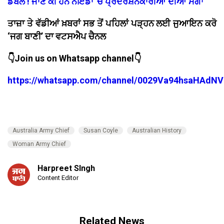
ਡਬਲ ! ਜਾਣੋ ਕੀ ਹਨ ਨੋਇਡਾ 'ਚ ਪ੍ਰਦਰਸ਼ਨਕਾਰੀਆਂ ਦੀਆਂ ਮੰਗਾਂ
ਤਾਜ਼ਾ ਤੇ ਵੱਡੀਆਂ ਖ਼ਬਰਾਂ ਸਭ ਤੋਂ ਪਹਿਲਾਂ ਪੜ੍ਹਨ ਲਈ ਜੁਆਇਨ ਕਰੋ
‘ਜਗ ਬਾਣੀ’ ਦਾ ਵਟਸਐਪ ਚੈਨਲ
👇Join us on Whatsapp channel👇
https://whatsapp.com/channel/0029Va94hsaHAdNV
Australia Army Chief
Susan Coyle
Australian History
Woman Army Chief
Harpreet SIngh
Content Editor
Related News