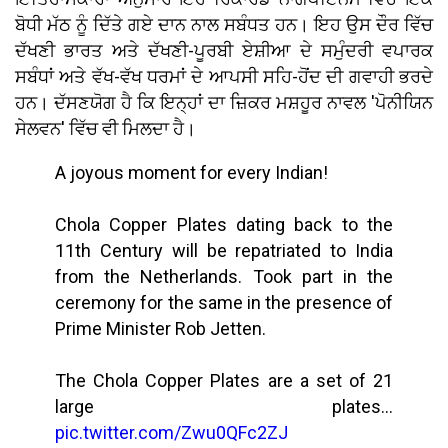
ਬੋਧੀ ਮੱਠ ਨੂੰ ਦਿੱਤੇ ਗਏ ਦਾਨ ਨਾਲ ਸਬੰਧਤ ਹਨ। ਇਹ ਉਸ ਦੌਰ ਵਿੱਚ
ਦੱਖਣੀ ਭਾਰਤ ਅਤੇ ਦੱਖਣੀ-ਪੂਰਬੀ ਏਸ਼ੀਆ ਦੇ ਸਮੁੰਦਰੀ ਵਪਾਰਕ
ਸਬੰਧਾਂ ਅਤੇ ਵੱਖ-ਵੱਖ ਧਰਮਾਂ ਦੇ ਆਪਸੀ ਸਹਿ-ਹੋਂਦ ਦੀ ਗਵਾਹੀ ਭਰਦੇ
ਹਨ। ਦੱਸਣਯੋਗ ਹੈ ਕਿ ਇਨ੍ਹਾਂ ਦਾ ਜ਼ਿਕਰ ਮਸ਼ਹੂਰ ਨਾਵਲ 'ਪੋਨੀਯਿਨ
ਸੇਲਵਨ' ਵਿੱਚ ਵੀ ਮਿਲਦਾ ਹੈ।
A joyous moment for every Indian!
Chola Copper Plates dating back to the
11th Century will be repatriated to India
from the Netherlands. Took part in the
ceremony for the same in the presence of
Prime Minister Rob Jetten.
The Chola Copper Plates are a set of 21
large plates…
pic.twitter.com/Zwu0QFc2ZJ