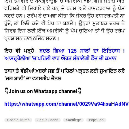
ਇਸ ਤਸਵੀਰ ਦੇ ਬੈਕਗ੍ਰਾਊਂਡ 'ਚ ਅਮਰੀਕੀ ਝੰਡਾ, ਫੌਜੀ ਜਹਾਜ਼ ਅਤੇ
ਫਰਿਸ਼ਤੇ ਵੀ ਦਿਖਾਏ ਗਏ ਹਨ, ਜੋ ਧਰਮ ਅਤੇ ਰਾਸ਼ਟਰਵਾਦ ਨੂੰ ਪੇਸ਼
ਕਰਦੇ ਹਨ। ਟਰੰਪ ਨੇ ਦਾਅਵਾ ਕੀਤਾ ਕਿ ਜੇਕਰ ਉਹ ਰਾਸ਼ਟਰਪਤੀ ਨਾ
ਹੁੰਦੇ, ਤਾਂ ਲਿਓ ਕਦੇ ਵੀ ਪੋਪ ਨਾ ਬਣਦੇ। ਉਨ੍ਹਾਂ ਮੁਤਾਬਕ ਚਰਚ ਨੇ
ਸਿਰਫ਼ ਇਸ ਲਈ ਇੱਕ ਅਮਰੀਕੀ ਨੂੰ ਪੋਪ ਚੁਣਿਆ ਤਾਂ ਜੋ ਉਹ ਟਰੰਪ
ਪ੍ਰਸ਼ਾਸਨ ਨਾਲ ਨਜਿੱਠ ਸਕਣ।
ਇਹ ਵੀ ਪੜ੍ਹੋ-
ਬਦਲ ਗਿਆ 125 ਸਾਲਾਂ ਦਾ ਇਤਿਹਾਸ !
ਆਸਟ੍ਰੇਲੀਆ 'ਚ ਪਹਿਲੀ ਵਾਰ ਔਰਤ ਸੰਭਾਲੇਗੀ ਫੌਜ ਦੀ ਕਮਾਨ
ਤਾਜ਼ਾ ਤੇ ਵੱਡੀਆਂ ਖ਼ਬਰਾਂ ਸਭ ਤੋਂ ਪਹਿਲਾਂ ਪੜ੍ਹਨ ਲਈ ਜੁਆਇਨ ਕਰੋ
‘ਜਗ ਬਾਣੀ’ ਦਾ ਵਟਸਐਪ ਚੈਨਲ
👇Join us on Whatsapp channel👇
https://whatsapp.com/channel/0029Va94hsaHAdNV
Donald Trump
Jesus Christ
Sacrilege
Pope Leo