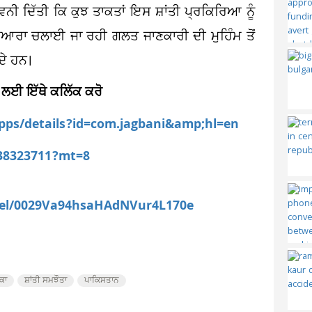
ਨੀ ਦਿੱਤੀ ਕਿ ਕੁਝ ਤਾਕਤਾਂ ਇਸ ਸ਼ਾਂਤੀ ਪ੍ਰਕਿਰਿਆ ਨੂੰ
ਦੁਆਰਾ ਚਲਾਈ ਜਾ ਰਹੀ ਗਲਤ ਜਾਣਕਾਰੀ ਦੀ ਮੁਹਿੰਮ ਤੋਂ
ਦੇ ਹਨ।
 ਲਈ ਇੱਥੇ ਕਲਿੱਕ ਕਰੋ
apps/details?id=com.jagbani&amp;hl=en
538323711?mt=8
nel/0029Va94hsaHAdNVur4L170e
ਕਾ
ਸ਼ਾਂਤੀ ਸਮਝੌਤਾ
ਪਾਕਿਸਤਾਨ