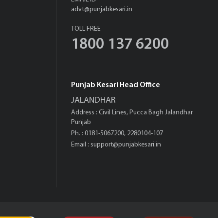
advt@punjabkesari.in
TOLL FREE
1800 137 6200
Punjab Kesari Head Office
JALANDHAR
Address : Civil Lines, Pucca Bagh Jalandhar
Punjab
Ph. : 0181-5067200, 2280104-107
Email :
support@punjabkesari.in