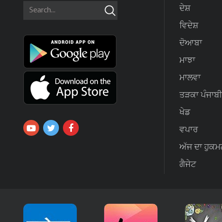
ਦੇਸ਼
ਵਿਦੇਸ਼
ਦੋਆਬਾ
ਮਾਝਾ
ਮਾਲਵਾ
ਤੜਕਾ ਪੰਜਾਬੀ
ਖੇਡ
ਵਪਾਰ
ਅੱਜ ਦਾ ਹੁਕਮ
ਗੈਜੇਟ