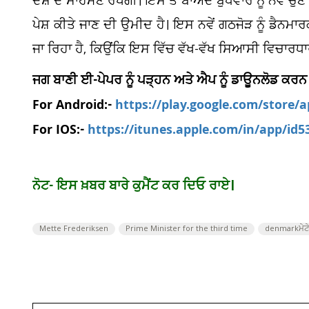
ਦੇਸ਼ ਦੇ ਸਾਹਮਣੇ ਰੱਖੇਗੀ। ਇਸ ਤੋਂ ਬਾਅਦ ਬੁੱਧਵਾਰ ਨੂੰ ਨਵੇਂ 
ਪੇਸ਼ ਕੀਤੇ ਜਾਣ ਦੀ ਉਮੀਦ ਹੈ। ਇਸ ਨਵੇਂ ਗਠਜੋੜ ਨੂੰ ਡੈਨਮ
ਜਾ ਰਿਹਾ ਹੈ, ਕਿਉਂਕਿ ਇਸ ਵਿੱਚ ਵੱਖ-ਵੱਖ ਸਿਆਸੀ ਵਿਚਾਰਧਾ
ਜਗ ਬਾਣੀ ਈ-ਪੇਪਰ ਨੂੰ ਪੜ੍ਹਨ ਅਤੇ ਐਪ ਨੂੰ ਡਾਊਨਲੋਡ ਕਰਨ
For Android:-
https://play.google.com/store/
For IOS:-
https://itunes.apple.com/in/app/id
ਨੋਟ- ਇਸ ਖ਼ਬਰ ਬਾਰੇ ਕੁਮੈਂਟ ਕਰ ਦਿਓ ਰਾਏ।
Mette Frederiksen
Prime Minister for the third time
denmarkਮੇਟ