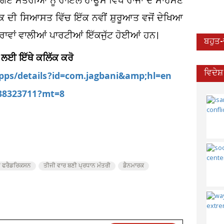
ਚੁਣੇ ਗਏ ਮੰਤਰੀਆਂ ਨੂੰ ਰਾਇਲ ਹਾਊਸ ਵਿਖੇ ਰਾਜਾ ਦੇ ਸਾਹਮਣੇ
ਾਰਕ ਦੀ ਸਿਆਸਤ ਵਿੱਚ ਇੱਕ ਨਵੀਂ ਸ਼ੁਰੂਆਤ ਵਜੋਂ ਦੇਖਿਆ
ਰਾਵਾਂ ਵਾਲੀਆਂ ਪਾਰਟੀਆਂ ਇੱਕਜੁੱਟ ਹੋਈਆਂ ਹਨ।
ਬਹੁਤ
 ਲਈ ਇੱਥੇ ਕਲਿੱਕ ਕਰੋ
ਵਿਦੇਸ
apps/details?id=com.jagbani&amp;hl=en
538323711?mt=8
ੇ ਫਰੈਡਰਿਕਸਨ
ਤੀਜੀ ਵਾਰ ਬਣੀ ਪ੍ਰਧਾਨ ਮੰਤਰੀ
ਡੈਨਮਾਰਕ