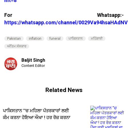
mt=8
For Whatsapp:-
https://whatsapp.com/channel/0029Va94hsaHAdNV
Pakistan
inflation
funeral
ਪਾਕਿਸਤਾਨ
ਮਹਿੰਗਾਈ
ਅੰਤਿਮ ਸੰਸਕਾਰ
Baljit Singh
Content Editor
Related News
ਪਾਕਿਸਤਾਨ ''ਚ ਮਹਿਲਾ ਪੱਤਰਕਾਰਾਂ ਲਈ
ਕੰਮ ਕਰਨਾ ਹੋਇਆ ਔਖਾ ! ਹਰ ਰੋਜ਼ ਕਰਨਾ
ਪੈਂਦਾ ਕਈ ਮੁਸ਼ਕਿਲਾਂ ਦਾ ਸਾਹਮਣਾ