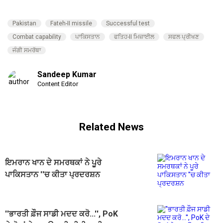
Pakistan
Fateh-II missile
Successful test
Combat capability
ਪਾਕਿਸਤਾਨ
ਫਤਿਹ-II ਮਿਜ਼ਾਈਲ
ਸਫਲ ਪ੍ਰੀਖਣ
ਜੰਗੀ ਸਮਰੱਥਾ
Sandeep Kumar
Content Editor
Related News
ਇਮਰਾਨ ਖਾਨ ਦੇ ਸਮਰਥਕਾਂ ਨੇ ਪੂਰੇ
ਪਾਕਿਸਤਾਨ ''ਚ ਕੀਤਾ ਪ੍ਰਦਰਸ਼ਨ
''ਭਾਰਤੀ ਫ਼ੌਜ ਸਾਡੀ ਮਦਦ ਕਰੋ...'', PoK