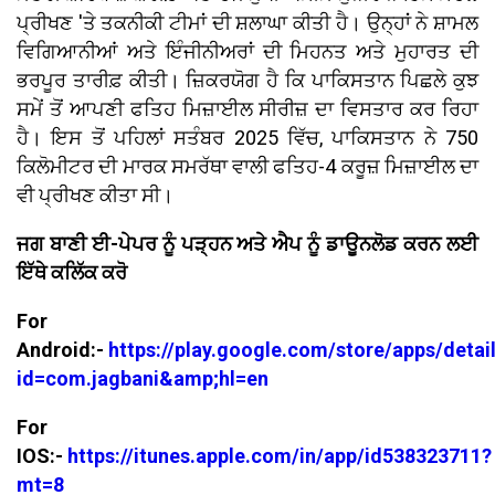
ਪ੍ਰੀਖਣ 'ਤੇ ਤਕਨੀਕੀ ਟੀਮਾਂ ਦੀ ਸ਼ਲਾਘਾ ਕੀਤੀ ਹੈ। ਉਨ੍ਹਾਂ ਨੇ ਸ਼ਾਮਲ
ਵਿਗਿਆਨੀਆਂ ਅਤੇ ਇੰਜੀਨੀਅਰਾਂ ਦੀ ਮਿਹਨਤ ਅਤੇ ਮੁਹਾਰਤ ਦੀ
ਭਰਪੂਰ ਤਾਰੀਫ਼ ਕੀਤੀ। ਜ਼ਿਕਰਯੋਗ ਹੈ ਕਿ ਪਾਕਿਸਤਾਨ ਪਿਛਲੇ ਕੁਝ
ਸਮੇਂ ਤੋਂ ਆਪਣੀ ਫਤਿਹ ਮਿਜ਼ਾਈਲ ਸੀਰੀਜ਼ ਦਾ ਵਿਸਤਾਰ ਕਰ ਰਿਹਾ
ਹੈ। ਇਸ ਤੋਂ ਪਹਿਲਾਂ ਸਤੰਬਰ 2025 ਵਿੱਚ, ਪਾਕਿਸਤਾਨ ਨੇ 750
ਕਿਲੋਮੀਟਰ ਦੀ ਮਾਰਕ ਸਮਰੱਥਾ ਵਾਲੀ ਫਤਿਹ-4 ਕਰੂਜ਼ ਮਿਜ਼ਾਈਲ ਦਾ
ਵੀ ਪ੍ਰੀਖਣ ਕੀਤਾ ਸੀ।
ਜਗ ਬਾਣੀ ਈ-ਪੇਪਰ ਨੂੰ ਪੜ੍ਹਨ ਅਤੇ ਐਪ ਨੂੰ ਡਾਊਨਲੋਡ ਕਰਨ ਲਈ
ਇੱਥੇ ਕਲਿੱਕ ਕਰੋ
For
Android:-
https://play.google.com/store/apps/detai
id=com.jagbani&amp;hl=en
For
IOS:-
https://itunes.apple.com/in/app/id538323711?
mt=8