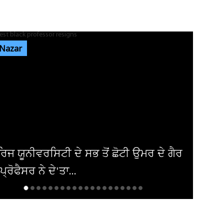
ਸ਼੍ਰੀ ਦੇਵੀ ਤਲਾਬ ਮੰਦਿਰ 'ਚ ਹੋਏ ਪਥਰਾਅ ਦਾ ਮਾਮਲੇ
'ਚ ਵੱਡੀ ਅਪਡੇਟ! ਵਾਇਰਲ ਹੋਈ...
 Nazar
ਭਾਰਗੋ ਕੈਂਪ ਫਾਇਰਿੰਗ ਕੇਸ: ਐਕਸਾਈਜ਼ ਰੇਡ ਦੌਰਾਨ
ਸ਼ਰਾਬ ਠੇਕੇਦਾਰ ਦੀ ਮੌਜੂਦਗੀ...
ਆਬਕਾਰੀ ਵਿਭਾਗ ਦੀ ਟੀਮ ਦਾ ਦੁਕਾਨ 'ਚ ਸਟੋਰ ਕੀਤੀ
ਨਾਜਾਇਜ਼ ਸ਼ਰਾਬ 'ਤੇ ਛਾਪਾ...
ੋਟੀ ਉਮਰ ਦੇ ਗੈਰ
ਅਮਰੀਕਾ ਨੇ ਇਰਾਕੀ ਏਅਰਾਲਾਈਨ ਤ
ਪਾਬੰਦੀ