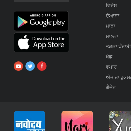
ਵਿਦੇਸ਼
ਦੋਆਬਾ
ਮਾਝਾ
ਮਾਲਵਾ
ਤੜਕਾ ਪੰਜਾਬੀ
ਖੇਡ
ਵਪਾਰ
ਅੱਜ ਦਾ ਹੁਕਮ
ਗੈਜੇਟ