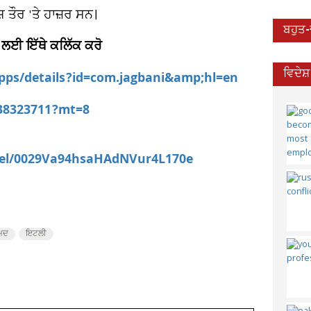
਼ ਤੌਰ 'ਤੇ ਹਾਜ਼ਰ ਸਨ।
ਬਹੁਤ
 ਲਈ ਇੱਥੇ ਕਲਿੱਕ ਕਰੋ
ਵਿਦੇਸ
apps/details?id=com.jagbani&amp;hl=en
538323711?mt=8
nel/0029Va94hsaHAdNVur4L170e
ੰਮਦ
ਇਟਲੀ