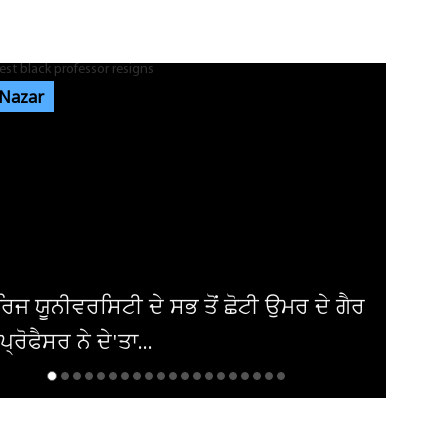
ਜਿਮਖਾਨਾ ਕਲੱਬ ਦੀਆਂ ਚੋਣਾਂ 'ਚ ਬਣਦਾ ਦਿਸ ਰਿਹਾ ਹੈ
ਥਰਡ ਫਰੰਟ, ਮੁਕਾਬਲਾ ਦਿਲਚਸਪ...
 Nazar
ਜਲੰਧਰ 'ਚ ਗੁਰੂ ਨਾਨਕ ਮਿਸ਼ਨ ਚੌਕ ਨੇੜੇ ਸਥਿਤ D-Mart
'ਚ ਲੱਗੀ ਅੱਗ! ਪਈਆਂ...
ਸ਼੍ਰੀ ਦੇਵੀ ਤਲਾਬ ਮੰਦਿਰ 'ਚ ਹੋਏ ਪਥਰਾਅ ਦਾ ਮਾਮਲੇ
'ਚ ਵੱਡੀ ਅਪਡੇਟ! ਵਾਇਰਲ ਹੋਈ...
ੀ ਉਮਰ ਦੇ ਗੈਰ
ਅਮਰੀਕਾ ਨੇ ਇਰਾਕੀ ਏਅਰਾਲਾਈਨ ਤੋਂ
ਪਾਬੰਦੀ