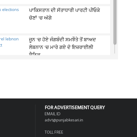
ਪਾਕਿਸਤਾਨ ਦੀ ਸੱਤਾਧਾਰੀ ਪਾਰਟੀ ਪੀਓਕੇ
ਚੋਣਾਂ 'ਚ ਅੱਗੇ
ਜੂਨ 'ਚ ਹੋਏ ਜੰਗਬੰਦੀ ਸਮਝੌਤੇ ਤੋਂ ਬਾਅਦ
ਲੇਬਨਾਨ 'ਚ ਮਾਰੇ ਗਏ ਦੋ ਇਜ਼ਰਾਈਲੀ
ਸੈਨਿਕ
FOR ADVERTISEMENT QUERY
EMAIL ID
advt@punjabkesari.in
TOLL FREE