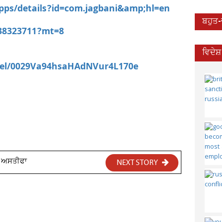
apps/details?id=com.jagbani&amp;hl=en
ਬਹੁਤ
538323711?mt=8
ਵਿਦੇਸ
nel/0029Va94hsaHAdNVur4L170e
ਾ ਅਸਤੀਫਾ
NEXT STORY