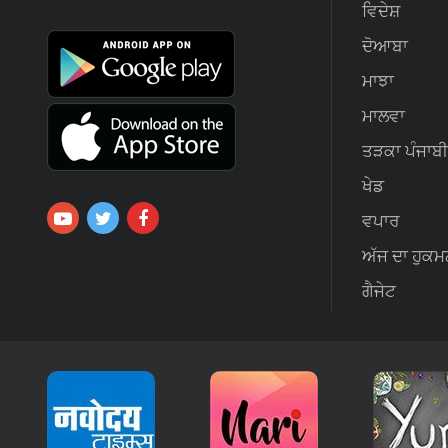
ਵਿਦੇਸ਼
ਦੋਆਬਾ
ਮਾਝਾ
ਮਾਲਵਾ
ਤੜਕਾ ਪੰਜਾਬੀ
ਖੇਡ
ਵਪਾਰ
ਅੱਜ ਦਾ ਹੁਕਮ
ਗੈਜੇਟ